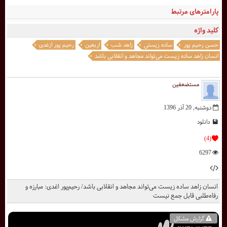
پارامترهای مرتبط
کلید واژه
حسن رحیم پور
ساده زیستی
زاهد شب
اربعین
رحیم پور ازغدی
انسان زاهد ساده زیست می‌تواند مجاهد و انقلابی باشد
مستضعفین
دوشنبه, 20 آذر 1396
دانلود
(4)
6297
انسان زاهد ساده زیست می‌تواند مجاهد و انقلابی باشد/ رحیم‌پور اغدی: مبارزه و
رفاه‌طلبی قابل جمع نیست
گزارش مشکل