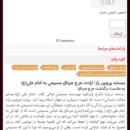
تصویر امنیتی جدید
ارسال
JComments
پارامترهای مرتبط
کلید واژه
جرق جرداق
نویسنده مسیحی
امام علی
نهج البلاغه
ارادت به امام علی
ارادت نویسنده مسیحی به امام علی
مستند پرچین راز/ ارادت جرج جرداق مسیحی به امام علی(ع)
به مناسبت درگذشت جرج جرداق
مستند درباره «جُرج جُرداق» نویسنده مسیحی لبنانی کتاب «امام علی (ع) صدای
عدالت انسانی» است که شهرت بسیاری در جهان اسلام پیدا کرد. پرتره «پرچین راز»
علاوه بر بررسی زندگی و آثار «جرج جرداق»، شیفتگی این نویسنده مسیحی به حضرت
امام علی (ع) را روایت می‌کند) (جرج جرداق یک لبنانی مسیحی است که از کودکی به
کمک خانواده‌اش، با نهج البلاغه آشنا می‌شود و به دلیل فصاحت و بلاغتی که در آن
کتاب می‌یابد نهج البلاغه را حفظ می‌کند که این قضیه بعدها در نوشتن کتاب و نثر
فصیح به او کمک شایانی کرده است. وقتی از او می‌پرسیم که چرا با این که مسیحی