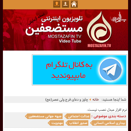
شما اینجا هستید:
خانه
چاوز و دعای فرج ولی عصر(عج)
نرم افزار مبدل نصب نیست.
دسته بندی موضوعی :
عدالت اجتماعی
جبهه جهانی مستضعفین
بیداری اسلامی-انسانی
صدور انقلاب
مهدویت