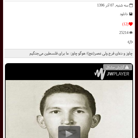
سه شنبه, 07 آذر 1396
دانلود
(12)
25214
چاوز و دعای فرج ولی عصر(عج)/ هوگو چاوز: ما برای فلسطین می‌جنگیم
گزارش مشکل