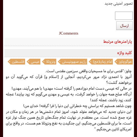
تصویر امنیتی جدید
ارسال
JComments
پارامترهای مرتبط
کلید واژه
هوگوچاوز
امام زمان(عج)
رژیم صهیونیستی
ونزوئلا
عیسی
فلسطین
چاوز:"قدس برای ما مسیحیان واقعی سرزمین مقدس است.
آنروز با احمدی نژاد مرور می‌کردیم، آنجایی از [اسلام و] قرآن که می‌گوید آن دو
برخواهند گشت؟‌
در حالی که عیسی دست امام دوزادهم را گرفته است؛ مهدی! با هم می‌آیند، مهدی!
آن‌گاه صلح همه جهان را خواهد گرفت، به عیسی و مهدی می‌گویم که زود بیایند! عجله
کنند، زود باشند، عجله کنند!
چون شاهد هستيم كه براستی چه خطراتی این دنیا را فرا گرفته! خدای من!
این دنیای جدید که می‌خواهد متولد شود، امروز تمام دشمنی‌ها در هر زمان و مکان در
غزه جمع شده است، من معتقدم در نهایت تمام جنگ‌های تاریخ همین جنگ نوار غزه
است، ما برای فلسطین می‌جنگیم، این جنگیدن به نفع ونزوئلا هم هست،‌ در واقع برای
امریکای لاتین می‌جنگیم."