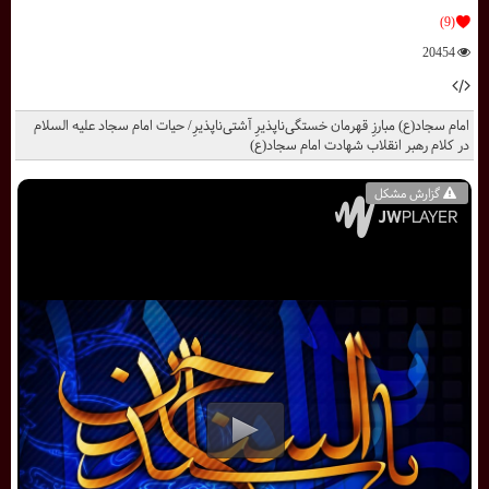
(9)
20454
امام سجاد(ع) مبارزِ قهرمان خستگى‌ناپذیرِ آشتى‌ناپذیرِ/ حيات امام سجاد علیه السلام
در كلام رهبر انقلاب شهادت امام سجاد(ع)
گزارش مشکل