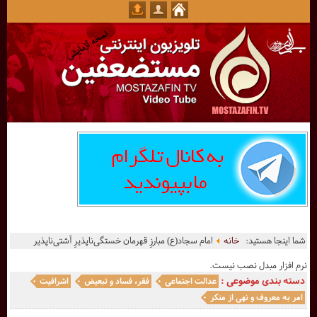
شما اینجا هستید:
خانه
امام سجاد(ع) مبارزِ قهرمان خستگى‌ناپذیرِ آشتى‌ناپذیر
نرم افزار مبدل نصب نیست.
دسته بندی موضوعی :
عدالت اجتماعی
فقر، فساد و تبعیض
اشرافیت
امر به معروف و نهی از منکر