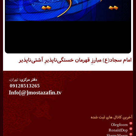
امام سجاد(ع) مبارزِ قهرمان خستگى‌ناپذیرِ آشتى‌ناپذیر
دفتر مرکزی:
تهران،
09128513265
Info[@]mostazafin.tv
آخرین کانال های ثبت شده
Olegfoorn
RonaldDop
SherryMeern