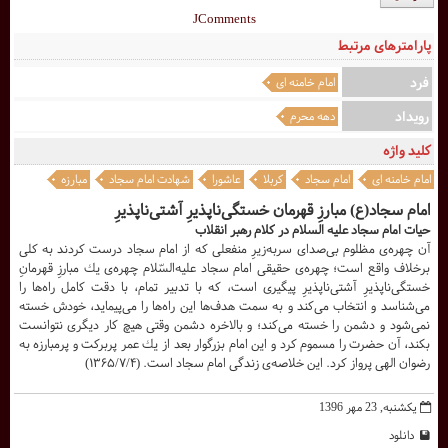
JComments
پارامترهای مرتبط
فرد
امام خامنه ای
رویداد
دهه محرم
کلید واژه
امام خامنه ای
امام سجاد
کربلا
عاشورا
شهادت امام سجاد
مبارزه
امام سجاد(ع) مبارزِ قهرمان خستگى‌ناپذیرِ آشتى‌ناپذیرِ
حيات امام سجاد علیه السلام در كلام رهبر انقلاب
آن چهره‌ى مظلوم بى‌صداى سربه‌زیرِ منفعلى كه از امام سجاد درست كردند به كلى
برخلاف واقع است؛ چهره‌ى حقیقى امام سجاد علیه‌السّلام چهره‌ى یك مبارزِ قهرمانِ
خستگى‌ناپذیرِ آشتى‌ناپذیرِ پیگیرى است، كه با تدبیر تمام، با دقت كامل راه‌ها را
مى‌شناسد و انتخاب مى‌كند و به سمت هدف‌ها این راه‌ها را مى‌پیماید، خودش خسته
نمى‌شود و دشمن را خسته مى‌كند؛ و بالاخره دشمن وقتى هیچ كار دیگری نتوانست
بكند، آن حضرت را مسموم كرد و این امام بزرگوار بعد از یك عمر پربركت و پرمبارزه به
رضوان الهى پرواز كرد. این خلاصه‌ى زندگى امام سجاد است. (۱۳۶۵/۷/۴)
یکشنبه, 23 مهر 1396
دانلود