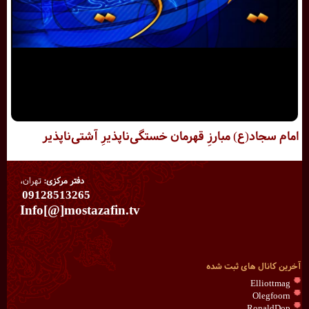
امام سجاد(ع) مبارزِ قهرمان خستگى‌ناپذیرِ آشتى‌ناپذیر
دفتر مرکزی:
تهران،
09128513265
Info[@]mostazafin.tv
آخرین کانال های ثبت شده
Elliottmag
Olegfoorn
RonaldDop