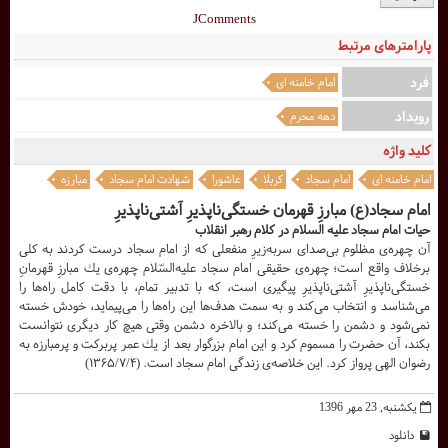
JComments
پارامترهای مرتبط
فرد
امام خامنه ای
رویداد
دهه محرم
کلید واژه
امام خامنه ای
امام سجاد
کربلا
عاشورا
شهادت امام سجاد
مبارزه
امام سجاد(ع) مبارزِ قهرمان خستگى‌ناپذیرِ آشتى‌ناپذیرِ
حيات امام سجاد علیه السلام در كلام رهبر انقلاب
آن چهره‌ى مظلوم بى‌صداى سربه‌زیرِ منفعلى كه از امام سجاد درست كردند به كلى
برخلاف واقع است؛ چهره‌ى حقیقى امام سجاد علیه‌السّلام چهره‌ى یك مبارزِ قهرمانِ
خستگى‌ناپذیرِ آشتى‌ناپذیرِ پیگیرى است، كه با تدبیر تمام، با دقت كامل راه‌ها را
مى‌شناسد و انتخاب مى‌كند و به سمت هدف‌ها این راه‌ها را مى‌پیماید، خودش خسته
نمى‌شود و دشمن را خسته مى‌كند؛ و بالاخره دشمن وقتى هیچ كار دیگری نتوانست
بكند، آن حضرت را مسموم كرد و این امام بزرگوار بعد از یك عمر پربركت و پرمبارزه به
رضوان الهى پرواز كرد. این خلاصه‌ى زندگى امام سجاد است. (۱۳۶۵/۷/۴)
یکشنبه, 23 مهر 1396
دانلود