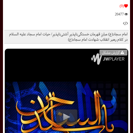
(9)
20477
امام سجاد(ع) مبارزِ قهرمان خستگى‌ناپذیرِ آشتى‌ناپذیرِ/ حيات امام سجاد علیه السلام
در كلام رهبر انقلاب شهادت امام سجاد(ع)
گزارش مشکل