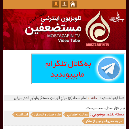
شما اینجا هستید:
خانه
امام سجاد(ع) مبارزِ قهرمان خستگى‌ناپذیرِ آشتى‌ناپذیر
نرم افزار مبدل نصب نیست.
دسته بندی موضوعی :
عدالت اجتماعی
فقر، فساد و تبعیض
اشرافیت
امر به معروف و نهی از منکر