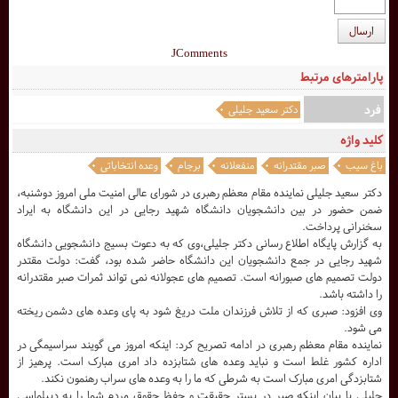
ارسال
JComments
پارامترهای مرتبط
فرد
دکتر سعید جلیلی
کلید واژه
باغ سیب
صبر مقتدرانه
منفعلانه
برجام
وعده انتخاباتی
دکتر سعید جلیلی نماینده مقام معظم رهبری در شورای عالی امنیت ملی امروز دوشنبه،
ضمن حضور در بین دانشجویان دانشگاه شهید رجایی در این دانشگاه به ایراد
سخنرانی پرداخت.
به گزارش پایگاه اطلاع رسانی دکتر جلیلی،وی که به دعوت بسیج دانشجویی دانشگاه
شهید رجایی در جمع دانشجویان این دانشگاه حاضر شده بود، گفت: دولت مقتدر
دولت تصمیم های صبورانه است. تصمیم های عجولانه نمی تواند ثمرات صبر مقتدرانه
را داشته باشد.
وی افزود: صبری که از تلاش فرزندان ملت دریغ شود به پای وعده های دشمن ریخته
می شود.
نماینده مقام معظم رهبری در ادامه تصریح کرد: اینکه امروز می گویند سراسیمگی در
اداره کشور غلط است و نباید وعده های شتابزده داد امری مبارک است. پرهیز از
شتابزدگی امری مبارک است به شرطی که ما را به وعده های سراب رهنمون نکند.
جلیلی با بیان اینکه صبر در بستر حقیقت و حفظ حقوق مردم شما را به دیپلماسی