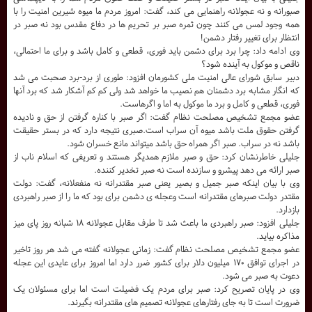
صبورانه و نه عجولانه راهنمایی می کند، گفت: امروز مردم ما میوه شیرین امنیت را با
همه وجود لمس می کنند چون ثمره صبر بر تحریم ها در دفاع مقدس بود نه صبر در
انتظار برای تغییر رفتار دشمن!
وی ادامه داد: چرا برد برای دشمن باید فوری، قطعی و کامل باشد و برای ما احتمالی،
ناقص و موکول به آینده شود؟
دبیر سابق شورای عالی امنیت ملی کشورمان افزود: طوری از برد-برد صحبت می شد
که انگار مشابه برد دشمنان هم نصیب ما خواهد شد ولی کم کم آشکار شد که برد آنها
فوری، قطعی و کامل و برد ما موکول به اما و اگرهاست.
عضو مجمع تشخیص مصلحت نظام گفت: اگر صبر با کناره گرفتن از حق و نادیده
گرفتن حقوق ملت باشد میوه آن سراب است.صبری نتیجه دارد که در بستر حقیقت
باشد نه در سراب. صبر اگر همراه حق باشد میتواند مانع خسران شود.
جلیلی خاطرنشان کرد: حق و صبر ملازم همدیگر هستند و تعریفی که اسلام ناب از
صبر ارائه می دهد پیشرو و سازنده است نه صبر تخدیر کننده.
وی با بیان اینکه صبر جمیل و بصیر یعنی صبر مقتدرانه نه منفعلانه، گفت: دولت
مقتدر دولت صبرهای مقتدرانه است وعجله ی دشمن برای بود که ما را از صبر راهبردی
بازدارد.
جلیلی افزود: صبر راهبردی ما باعث شد تا طرف مقابل عجولانه ۱۸ شبانه روز پای میز
مذاکره بیاید.
عضو مجمع تشخیص مصلحت نظام گفت: زمانی عجولانه گفته می شد هر روز تاخیر
در اجرای توافق ۱۷۰ میلیون دلار برای کشور ضرر دارد اما امروز برای عایدی این عجله
دعوت به صبر می شود.
وی در پایان تصریح کرد: صبر برای مردم یک فضیلت است اما برای مسئولان یک
ضرورت است تا به جای رفتارهای عجولانه تصمیم های مقتدرانه بگیرند.