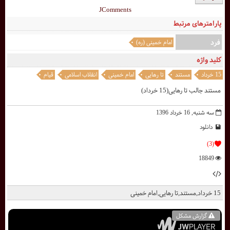
JComments
پارامترهای مرتبط
فرد
امام خمینی (ره)
کلید واژه
15 خرداد
مستند
تا رهایی
امام خمینی
انقلاب اسلامی
قیام
مستند جالب تا رهایی(15 خرداد)
سه شنبه, 16 خرداد 1396
دانلود
(3)
18849
15 خرداد,مستند,تا رهایی,امام خمینی
گزارش مشکل