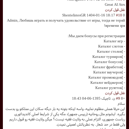
Great AI Atrs
نقل قول کردن
SherrieIntesGR
1404-01-16 18:17
#10
0
Admin, Любишь играть и получать удовольствие от игры, тогда не теряй
времени зря!
Мы даем бонусы при регистрации:
- Каталог игр
- Каталог слотов
- ]Каталог столов
- ]Каталог турниров
- ]Каталог бонусов
- ]Каталог фрибетов
- ]Каталог ваучеров
- ]Каталог промокодов
- ]Каталог вейджеров
- ]Каталог рулеток
نقل قول کردن
+8
#9
ن. تاجیک
1395-06-04 18:43
سلام
این حرفا همش مظلوم نماییه، واسه اینکه بتونه یه بار دیگه سکان این مملکتو رو بدست
بگیره. ایشونم مثل روحانیه (رییس جمهور)، مگه یکی از شرایط اصلی کاندیداتوری
ریاست جمهوری، التزام عملی به ولایت فقیه نیست؟ میگن ولایت فقیه رو قبول داریم
ولی فقط در حد شعار. به نظریاتش اهمیتی نمیدن.