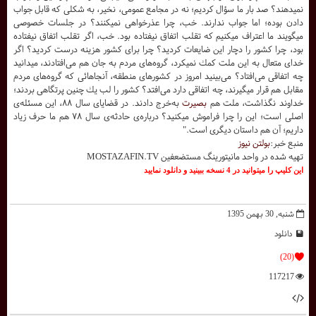
نميدهند؟ صد بار ما سؤال كرديم؛ نه در مجامع عمومى، نخير، به شكلى كه قابل جواب
دادن بوده؛ اما جواب ندارند. خب، چرا عذرخواهى نميكنند؟ در جلسات خصوصى
ميگويند ما اعتراف ميكنيم كه تقلب اتفاق نيفتاده بود. خب، اگر تقلب اتفاق نيفتاده
بود، چرا كشور را دچار اين ضايعات كرديد؟ چرا براى كشور هزينه درست كرديد؟ اگر
خداى متعال به اين ملت كمك نميكرد، گروه‌هاى مردم به جان هم مى‌افتادند، ميدانيد
چه اتفاقى مى‌افتاد؟ مى‌بينيد امروز در كشورهاى منطقه، آنجاهائى كه گروه‌هاى مردم
مقابل هم قرار ميگيرند، چه اتفاقى دارد مى‌افتد؟ كشور را لب يك چنين پرتگاهى بردند؛
خداوند نگذاشت، ملت هم
بصيرت
به‌خرج دادند. در قضاياى سال ۸۸، اين مسئله‌ى
اصلى است؛ اين را چرا فراموش ميكنيد؟ درباره‌ى حادثه‌ى سال ۷۸ هم ما حرف زياد
داريم؛ آن هم داستان ديگرى است."
منبع خبر:
بولتن نیوز
تهيه شده در واحد مانيتورينگ مستضعفين MOSTAZAFIN.TV
اين کليپ را ميتوانيد در 4 نسخه ببينيد و دانلود نماييد
شنبه, 30 بهمن 1395
دانلود
(20)
117217