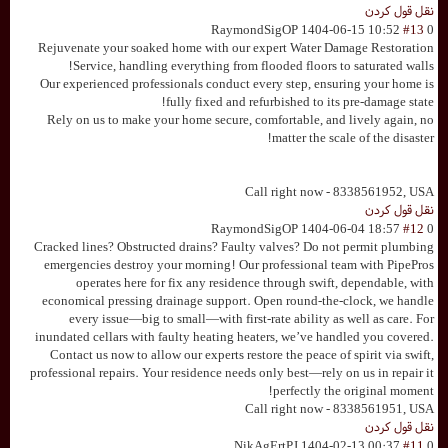
نقل قول کردن
RaymondSigOP
1404-06-15 10:52
#13
0
Rejuvenate your soaked home with our expert Water Damage Restoration
Service, handling everything from flooded floors to saturated walls!
Our experienced professionals conduct every step, ensuring your home is
fully fixed and refurbished to its pre-damage state!
Rely on us to make your home secure, comfortable, and lively again, no
matter the scale of the disaster!
Call right now - 8338561952, USA
نقل قول کردن
RaymondSigOP
1404-06-04 18:57
#12
0
Cracked lines? Obstructed drains? Faulty valves? Do not permit plumbing
emergencies destroy your morning! Our professional team with PipePros
operates here for fix any residence through swift, dependable, with
economical pressing drainage support. Open round-the-clock, we handle
every issue—big to small—with first-rate ability as well as care. For
inundated cellars with faulty heating heaters, we’ve handled you covered.
Contact us now to allow our experts restore the peace of spirit via swift,
professional repairs. Your residence needs only best—rely on us in repair it
perfectly the original moment!
Call right now - 8338561951, USA
نقل قول کردن
NikAgErtPJ
1404-02-13 00:37
#11
0