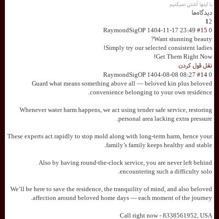
با اینها آشتی نمیکنیم
دیدگاه‌ها
1
2
RaymondSigOP
1404-11-17 23:49
#15
0
Want stunning beauty?
Simply try our selected consistent ladies!
Get Them Right Now!
نقل قول کردن
RaymondSigOP
1404-08-08 08:27
#14
0
Guard what means something above all — beloved kin plus beloved
convenience belonging to your own residence.
Whenever water harm happens, we act using tender safe service, restoring
personal area lacking extra pressure.
These experts act rapidly to stop mold along with long-term harm, hence your
family’s family keeps healthy and stable.
Also by having round-the-clock service, you are never left behind
encountering such a difficulty solo.
We’ll be here to save the residence, the tranquility of mind, and also beloved
affection around beloved home days — each moment of the journey.
Call right now - 8338561952, USA