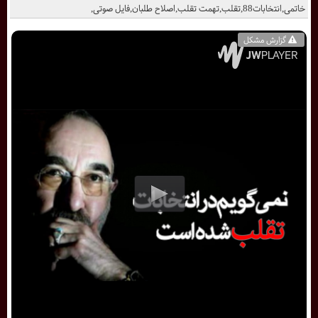
خاتمی,انتخابات88,تقلب,تهمت تقلب,اصلاح طلبان,فایل صوتی,
گزارش مشکل