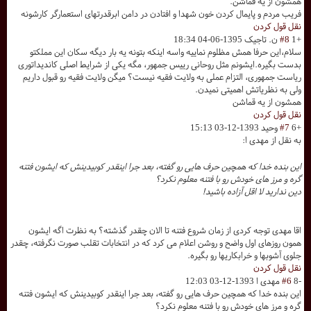
همشون از یه قماشن.
فریب مردم و پایمال کردن خون شهدا و افتادن در دامن ابرقدرتهای استعمارگر کارشونه
نقل قول کردن
+1
#8
ن. تاجیک
1395-06-04 18:34
سلام،این حرفا همش مظلوم نماییه واسه اینکه بتونه یه بار دیگه سکان این مملکتو
بدست بگیره.ایشونم مثل روحانی رییس جمهور، مگه یکی از شرایط اصلی کاندیداتوری
ریاست جمهوری، التزام عملی به ولایت فقیه نیست؟ میگن ولایت فقیه رو قبول داریم
ولی به نظریاتش اهمیتی نمیدن.
همشون از یه قماشن
نقل قول کردن
+6
#7
وحید
1393-12-03 15:13
به نقل از مهدی ا:
این بنده خدا که همچین حرف هایی رو گفته، بعد جرا اینقدر کوبیدینش که ایشون فتنه
گره و مرز های خودش رو با فتنه معلوم نکرد؟
دین ندارید لا اقل آزاده باشید!
اقا مهدی توجه کردی از زمان شروع فتنه تا الان چقدر گذشته؟ به نظرت اگه ایشون
همون روزهای اول واضح و روشن اعلام می کرد که در انتخابات تقلب صورت نگرفته، چقدر
جلوی آشوبها و خرابکاریها رو بگیره.
نقل قول کردن
-8
#6
مهدی ا
1393-12-03 12:03
این بنده خدا که همچین حرف هایی رو گفته، بعد جرا اینقدر کوبیدینش که ایشون فتنه
گره و مرز های خودش رو با فتنه معلوم نکرد؟