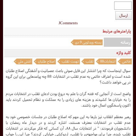
ارسال
JComments
پارامترهای مرتبط
رسانه
بسته ویدئویی 9 دی
کلید واژه
خاتمی
انتخابات88
تقلب
تهمت تقلب
اصلاح طلبان
آشتی ملی
سوال اینجاست که چرا انتشار این فایل صوتی باعث عصبانیت و آشفتگی اصلاح طلبان
شده است و اعتراف خاتمی به عدم تقلب در انتخابات 88 چه پیامدهایی برای این گروه
در پی خواهد داشت؟
واضح است از آنجایی که فتنه گران با علم به دروغ بودن ادعای تقلب در انتخابات مردم
را به خیابان ها کشیدند و هزینه های زیادی را به مملکت و نظام تحمیل کردند باید
اکنون پاسخگوی اعمال خود باشند.
رهبر معظم انقلاب نیز بارها به این مهم که اصلاح طلبان در جلسات خصوصی خود به
عدم تقلب در انتخابات معترف هستند، اشاره کردند و در دیدار ماه رمضان با
دانشجویان فرمودند: " در انتخابات سال ۸۸، آن كسانى كه فكر ميكردند در انتخابات
تقلب شده، چرا براى مواجهه‌ى با تقلب، اردوكشى خيابانى كردند؟ چرا اين را جواب