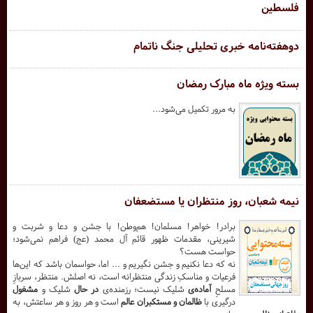
فلسطین
دوهفته‌نامه خبری تحلیلی جنگ ناتمام
بسته ویژه ماه مبارک رمضان
به مرور تکمیل می‌شود...
نیمه شعبان، روز منتظران یا مستضعفان
برادر! خواهر! مسلمان! هم‌وطن! با جشن و دعا و شربت و
شیرینی، مقدمات ظهور قائم آل محمد (عج) فراهم نمی‌شود؛
حواست هست؟
نه که دعا نکنیم و جشن نگیریم و ... اما، حواسمان باشد که این‌ها
فرعیات و مناسکِ زندگی منتظرانه است، نه اصلش. منتظر، سربازِ
مسلحِ
آماده‌ی
شلیک نیست؛ رزمنده‌ی
در حال
شلیک و
مشغول
درگیری با
ظالمان و مستکبران عالم
است و هر روز و هر ساعتش، به