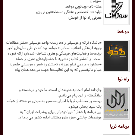
سوزنبان
هفته نامه ویدئویی دوخط
تولیدات اختصاصی هفتگی مستضعفین تی وی
معرفی راه نوا از خودش:
دوخط
«باشگاه ترانه و موسیقی راه»، رسانه واحد موسیقی «دفتر مطالعات
جبهه فرهنگی انقلاب اسلامی» خواهد بود که در طی سال‌های اخیر
برنامه‌ها و فعالیت‌های فرهنگی و هنری شناخته شده‌ای ارائه نموده
است. از انتشار کتاب و نشریه تا جشنواره‌های هنری از جمله
«جشنواره مردمی فیلم عمار» و «جشنواره شعر و موسیقی طبس».
مبنا و مانیفستی که به این فعالیت‌ها جهت می‌دهد همان پیام
راه نوا
جاودانه امام امت به هنرمندان است. ما خود را برخاسته و
برانگیخته از این پیام می‌دانیم.
برنامه پر مخاطب ثریا با اجرای محسن مقصودی هر هفته از شبکه
یک سیما پخش میشود.
این برنامه با شعار " ثریا دیدبانی برای پیشرفت ایران " به
موضوعات چالشی حوزه های مختلف اداره کشور می پردازد.
برنامه ثریا