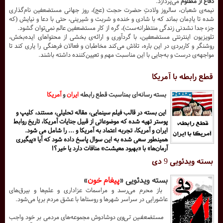
دفاع از مظلوم
می‌پردازد.
نیمه‌ی شعبان، سالروز ولادتِ حضرت حجت (عج)، روز جهانی مستضعفین نام‌گذاری
شده تا یادِمان بماند که با شادی و خنده و شربت و شیرینی، حتی با دعا و نیایش (که
جزء جدا نشدنی زندگی منتظرانه‌ست)، گره از کار مستضعفین عالم نمی‌توان گشود.
تلویزیون اینترنتی مستضعفین، با گردآوری و ارائه‌ی بخشی از محتواهای ایده‌بخش،
روشنگر و کاربردی در این باره، تلاش می‌کند مخاطبان و فعالان فرهنگی را یاری کند تا
مواجهه‌ی درست و به‌جایی با این مناسبت مهم و تعیین‌کننده داشته باشند.
قطع رابطه با آمریکا
بسته رسانه‌ای بمناسبت قطع رابطه
ایران
و
آمریکا
این بسته در قالب فیلم سینمایی، مقاله تحلیلی، مستند، کلیپ و
پوستر تهیه شده که موضوعاتی از قبیل جنایات آمریکا، تاریخ روابط
ایران و آمریکا، تجربه اعتماد به آمریکا و ... را شامل می شود.
همینطور سعی شده به این سوال پاسخ داده شود که آیا «پیگیری
آرمان‌ها» با «بهبود معیشت» منافات دارد یا خیر؟!
بسته ویدئویی 9 دی
بسته ویدئویی «
پیغام خون
»
باز محرم می‌رسد و مراسمات عزاداری و علم‌ها و بیرق‌های
عاشورایی در سراسر شهرها و روستاها با عشق مردم برپا می‌شود.
مستضعفین تی‌وی
دوشادوش مجموعه‌های مردمی بر خود واجب