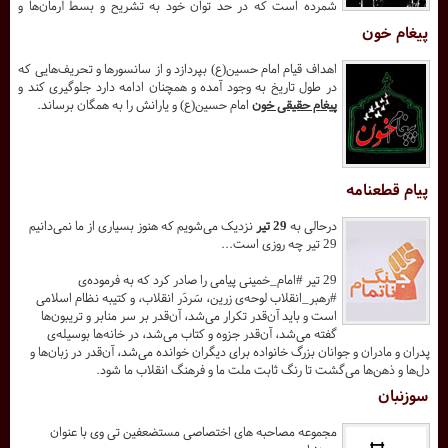
شمرده است که در حد توان خود به تشریح و بسط آرمان‌ها و
پیغام خون
اهداف قیام امام حسین(ع) بپردازد و از سانسورها و تحریف‌هایی که
در طول تاریخ به وجود آمده و همچنان ادامه دارد جلوگیری کند و
پیغام حقیقی خون
امام حسین(ع) و یارانش را به همگان برساند.
پیام قطعنامه
درحالی به
29 تیر
نزدیک می‌شویم که هنوز بسیاری از ما نمی‌دانیم
29 تیر چه روزی است...
29 تیر #امام_خمینی پیامی را صادر کرد که به فرموده‌ی
#رهبر_انقلاب لوحه‌ی زرین، سَردَر انقلاب، و کتیبه نظام اسلامی
است و باید آن‌قدر تکرار می‌شد، آن‌قدر بر سر منابر و تریبون‌ها
گفته می‌شد، آن‌قدر جزوه و کتاب می‌شد، در خانه‌ها بوسیله‌ی
پدران و مادران و جوانان بزرگ خانواده برای دیگران خوانده می‌شد، آن‌قدر در زبان‌ها و
دل‌ها و ذهن‌ها می‌گشت تا رنگ ثابت ملت ما و فرهنگ انقلاب ما شود.
سوزنبان
مجموعه مصاحبه های اختصاصی مستضعفین تی وی با عنوان