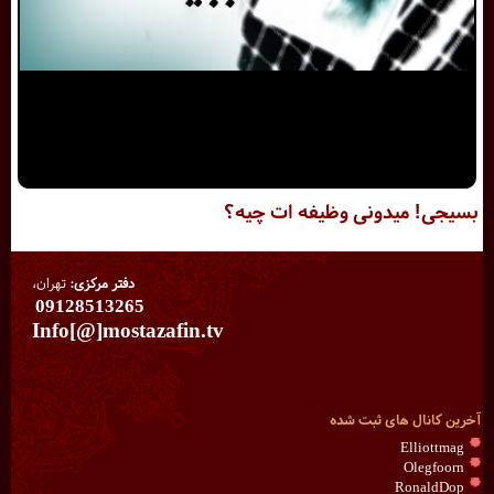
بسیجی! میدونی وظیفه ات چیه؟
دفتر مرکزی:
تهران،
09128513265
Info[@]mostazafin.tv
آخرین کانال های ثبت شده
Elliottmag
Olegfoorn
RonaldDop