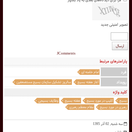
تصویر امنیتی جدید
ارسال
JComments
پارامترهای مرتبط
فرد
امام خامنه ای
رویداد
آغاز هفته بسیج
سالروز تشکیل سازمان بسیج مستضعفین
کلید واژه
بسیج
کلیپ در مورد بسیج
هفته بسیج
وظایف بسیجی
رهبری در مورد بسیج
مقام معظم رهبری
سه شنبه, 02 آذر 1395
دانلود