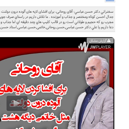
جدال احسن کوتاه ومختصر و جذاب و آموزنده . ما تلاش داريم در راستاي صرف جويي
مجرب رو که حجيم و طولاني است رو در قالب کليپ هاي چند دقيقه اي اما جذاب و مف
دعا داريم.يا علي دکتر حسن عباسی,حسن روحانی,خاتمی,حسن عباسی,استاد حسن ع
گزارش مشکل