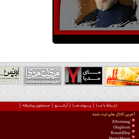
ارتــباط با مـــا
پـــیوند هـــا
آرشــــیو
جستجوی پیشرفته
آخرین کانال های ثبت شده
Elliottmag
Olegfoorn
RonaldDop
SherryMeern