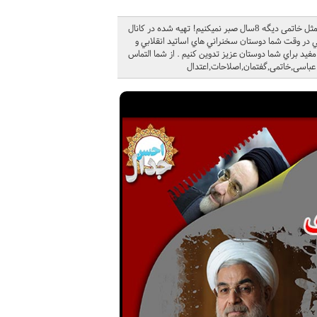
سخنراني دکتر حسن عباسي: آقای روحانی، برای افشای لایه های آلوده درون دولتت مثل خاتمی دیگه 8سال صبر نمیکنیم! تهيه شده در کانال
 در وقت شما دوستان سخنراني هاي اساتيد انقلابي و
يد براي شما دوستان عزيز تدوين کنيم . از شما التماس
باسی,خاتمی,گفتمان,اصلاحات,اعتدال