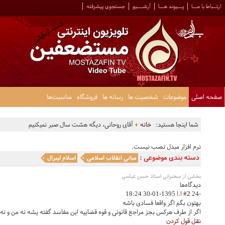
ارتــباط با مـــا
پـــیوند هـــا
آرشــــیو
جستجوی پیشرفته
صفحه اصلی
موضوعات
شخصیت ها
رسانه ها
فروشگاه
مناسبت‌ها
شما اینجا هستید:
خانه
آقای روحانی، دیگه هشت سال صبر نمیکنیم
نرم افزار مبدل نصب نیست.
دسته بندی موضوعی :
مبانی انقلاب اسلامی
اسلام لیبرال
بخشی از سخنرانی استاد حسن عباسی
دیدگاه‌ها
-24
#2
ا.ا
1395-01-30 18:24
بهتون بگم اگر واقعا فسادی باشه
اگر از طرف هرکس بجز مراجع قانونی و قوه قضاییه این مفاسد گفته یشه نه من و نه 
نقل قول کردن