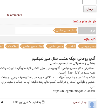
ارسال
JComments
پارامترهای مرتبط
فرد
استاد حسن عباسی
کلید واژه
حسن روحانی
خاتمی
حسن عباسی
استاد حسن عباسی
اصلاحات
اعت
آقای روحانی، دیگه هشت سال صبر نمیکنیم
بخشی از سخنرانی استاد حسن عباسی
سخنراني دکتر حسن عباسي: آقای روحانی، برای افشای لایه های آلوده درون دولتت مثل خاتمی دیگه
تهيه شده در کانال جدال احسن
کوتاه ومختصر و جذاب و آموزنده . ما تلاش داريم در راستاي صرف جويي در وقت 
حجيم و طولاني است رو در قالب کليپ هاي چند دقيقه اي اما جذاب و مفيد براي شما
علي
https://telegram.me/jdale_ahsan
جدال احسن
یکشنبه, 27 فروردين 1396