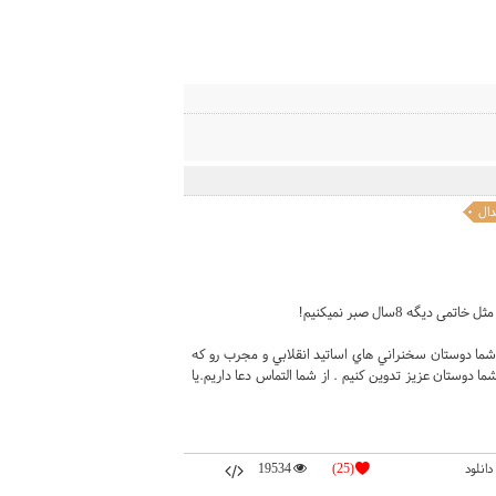
دال
 8سال صبر نمیکنیم!
شما دوستان سخنراني هاي اساتيد انقلابي و مجرب رو که
 دوستان عزيز تدوين کنيم . از شما التماس دعا داريم.يا
دانلود
(25)
19534