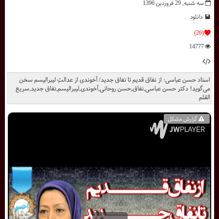
سه شنبه, 29 فروردين 1396
دانلود
(26)
14777
استاد حسن عباسی: از نفاق قدیم تا نفاق جدید/ آخوندی از عدالتِ لیبرالیسم سخن
می‌گوید! دکتر حسن عباسی,نفاق,حسن روحانی,آخوندی,لیبرالیسم,نفاق جدید,سریع
القلم
گزارش مشکل