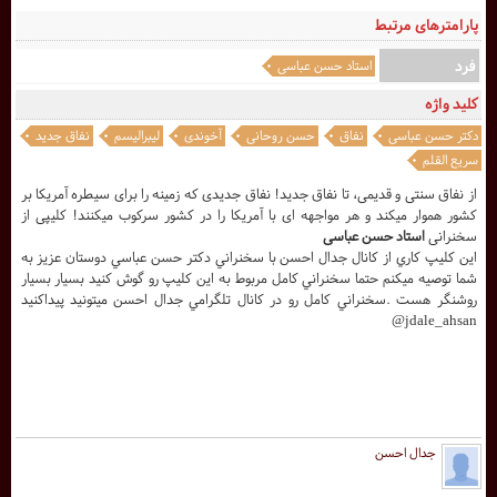
پارامترهای مرتبط
فرد
استاد حسن عباسی
کلید واژه
دکتر حسن عباسی
نفاق
حسن روحانی
آخوندی
لیبرالیسم
نفاق جدید
سریع القلم
از نفاق سنتی و قدیمی، تا نفاق جدید! نفاق جدیدی که زمینه را برای سیطره آمریکا بر
کشور هموار میکند و هر مواجهه ای با آمریکا را در کشور سرکوب میکنند! کلیپی از
سخنرانی
استاد حسن عباسی
اين کليپ کاري از کانال جدال احسن با سخنراني دکتر حسن عباسي دوستان عزيز به
شما توصيه ميکنم حتما سخنراني کامل مربوط به اين کليپ رو گوش کنيد بسيار بسيار
روشنگر هست .سخنراني کامل رو در کانال تلگرامي جدال احسن ميتونيد پيداکنيد
jdale_ahsan@
جدال احسن