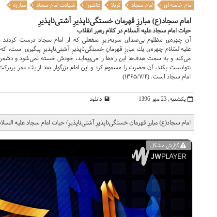
امام خامنه ای
امام سجاد
کربلا
عاشورا
شهادت امام سجاد
مبارزه
امام سجاد(ع) مبارزِ قهرمان خستگى‌ناپذیرِ آشتى‌ناپذیرِ
حيات امام سجاد علیه السلام در كلام رهبر انقلاب
آن چهره‌ى مظلوم بى‌صداى سربه‌زیرِ منفعلى كه از امام سجاد درست كردند 
علیه‌السّلام چهره‌ى یك مبارزِ قهرمانِ خستگى‌ناپذیرِ آشتى‌ناپذیرِ پیگیرى است، كه
مى‌كند و به سمت هدف‌ها این راه‌ها را مى‌پیماید، خودش خسته نمى‌شود و دشمن
نتوانست بكند، آن حضرت را مسموم كرد و این امام بزرگوار بعد از یك عمر پربركت و
امام سجاد است. (۱۳۶۵/۷/۴)
یکشنبه, 23 مهر 1396
دانلود
امام سجاد(ع) مبارزِ قهرمان خستگى‌ناپذیرِ آشتى‌ناپذیرِ/ حيات امام سجاد علیه السل
گزارش مشکل