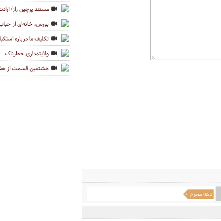
مستند پرچین راز/ ارا
بورس، خانه‌ای از حباب
تکلیف ما درباره استکب
ولایتمداری خطرناک
هشتمین قسمت از هفت
دهه محرم