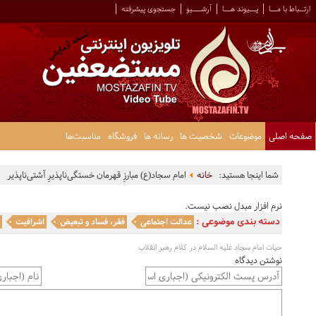
ارتــباط با مـــا
پـــیوند هـــا
آرشــــیو
جستجوی پیشرفته
صفحه اصلی
موضوعات
شخصیت ها
رسانه ها
فروشگاه
مناسبت‌ها
شما اینجا هستید:
خانه
امام سجاد(ع) مبارزِ قهرمان خستگى‌ناپذیرِ آشتى‌ناپذیر
نرم افزار مبدل نصب نیست.
دسته بندی موضوعی :
عدالت اجتماعی
فقر، فساد و تبعیض
اشرافیت
ا
حيات امام سجاد علیه السلام در كلام رهبر انقلاب
نوشتن دیدگاه