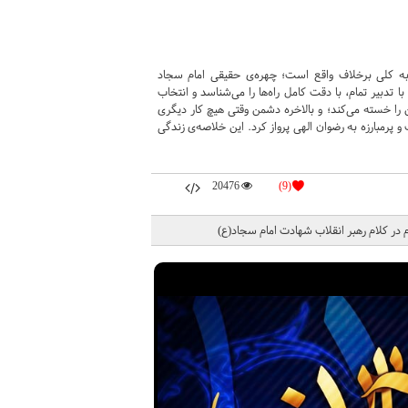
به كلى برخلاف واقع است؛ چهره‌ى حقیقى امام سجاد
 با تدبیر تمام، با دقت كامل راه‌ها را مى‌شناسد و انتخاب
 را خسته مى‌كند؛ و بالاخره دشمن وقتى هیچ كار دیگری
 پرمبارزه به رضوان الهى پرواز كرد. این خلاصه‌ى زندگى
20476
(9)
ام در كلام رهبر انقلاب شهادت امام سجاد(ع)