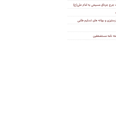
دت جرج جرداق مسیحی به امام علی(ع)
ارستیزی و بهانه های تسلیم طلبی
ه نامه مستضعفین