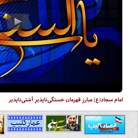
امام سجاد(ع) مبارزِ قهرمان خستگى‌ناپذیرِ آشتى‌ناپذیر