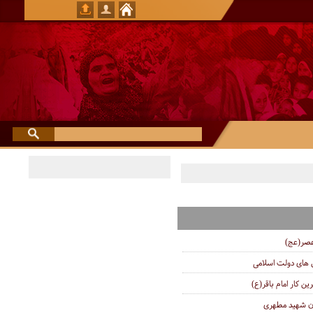
عصر(عج)
ای دولت اسلامی
ین کار امام باقر(ع)
ان شهید مطهری