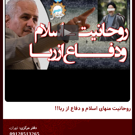
روحانیت منهای اسلام و دفاع از ربا!!
دفتر مرکزی:
تهران،
09128513265