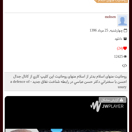
روحانیت منهای اسلام
mohsen
چهارشنبه, 25 مرداد 1396
دانلود
(24)
12425
روحانیت منهای اسلام بدتر از اسلام منهای روحانیت اين کليپ کاري از کانال جدال
احسن با سخنراني دکتر حسن عباسي در رابطه شناخت نفاق جدید - a defence of
usury
گزارش مشکل