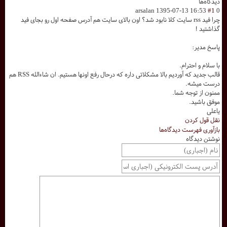
دیدگاه‌ها
arsalan
1395-07-13 16:53
#1
0
چرا فید rss سایت کلا نابود شد؟ اون بالای سایت هم آدرس صفحه اول رو بجای فید
گذاشتید !
پاسخ مدیر:
با سلام و احترام.
قالب جدید که آوردیم بالا مشکلاتی داره که درحال رفع اونها هستیم. ان شاءالله RSS هم
درست میشه.
ممنون از توجه شما.
موفق باشید.
یاعلی
نقل قول کردن
بازآوری فهرست دیدگاه‌ها
نوشتن دیدگاه