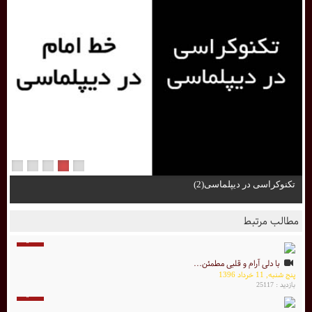
تکنوکراسی در دیپلماسی(2)
مطالب مرتبط
6 دقیقه
با دلی آرام و قلبی مطمئن...
پنج شنبه, 11 خرداد 1396
بازدید : 25117
2 دقیقه