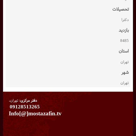
تحصیلات
دکترا
بازدید
8485
استان
تهران
شهر
تهران
دفتر مرکزی:
تهران،
09128513265
Info[@]mostazafin.tv