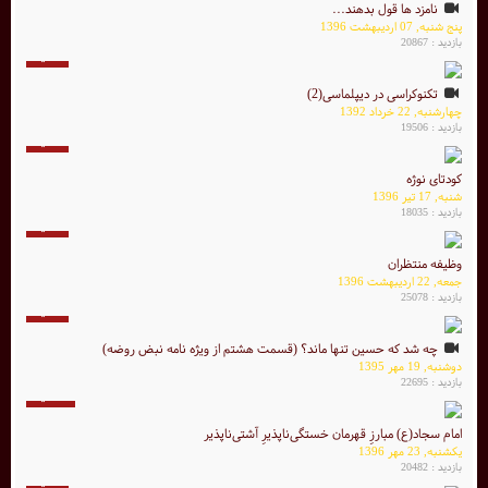
نامزد ها قول بدهند...
پنج شنبه, 07 ارديبهشت 1396
بازدید : 20867
5 دقیقه
تکنوکراسی در دیپلماسی(2)
چهارشنبه, 22 خرداد 1392
بازدید : 19506
5 دقیقه
کودتای نوژه
شنبه, 17 تیر 1396
بازدید : 18035
3 دقیقه
وظیفه منتظران
جمعه, 22 ارديبهشت 1396
بازدید : 25078
8 دقیقه
چه شد که حسین تنها ماند؟ (قسمت هشتم از ویژه نامه نبض روضه)
دوشنبه, 19 مهر 1395
بازدید : 22695
20 دقیقه
امام سجاد(ع) مبارزِ قهرمان خستگى‌ناپذیرِ آشتى‌ناپذیر
یکشنبه, 23 مهر 1396
بازدید : 20482
4 دقیقه