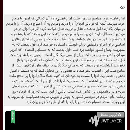
امام خامنه ای در مراسم سالروز رحلت امام خمینی(ره): آن كسانى كه امروز با مردم
حرف ميزنند، آنچه كه توانائى انجام آن را دارند و مردم به آن احتياج دارند، آن را با مردم
در ميان بگذارند؛ قول بدهند با عقل و درايت عمل خواهند كرد؛ اگر برنامهاى در هر
موردى از مسائل دارند، آن برنامه را براى مردم ارائه كنند؛ قول بدهند كه با پشتكار و
ثبات قدم در اين ميدان پيش خواهند رفت؛ قول بدهند كه از همهى ظرفيتهاى قانون
اساسى براى اجراى وظيفهى بزرگِ خودشان استفاده خواهند كرد؛ قول بدهند كه به
مديريت اوضاع كشور خواهند پرداخت؛ قول بدهند كه به مسئلهى اقتصاد - كه امروز
ميدان چالش تحميلى بر ملت ايران از سوى بيگانگان است - بخوبى خواهند پرداخت؛
قول بدهند حاشيه سازى نميكنند؛ قول بدهند دست كسان و اطرافيان خود را باز
نخواهند گذاشت؛ قول بدهند كه به منافع بيگانگان، به بهانه هاى گوناگون، بيش از
منافع ملت ايران اهميت نخواهند داد. بعضى با اين تحليل غلط كه به دشمنان امتياز
بدهيم تا عصبانيت آنها را نسبت به خودمان كم كنيم، عملاً منافع آنها را بر منافع ملت
ترجيح ميدهند؛ اين اشتباه است. عصبانيت آنها ناشى از اين است كه شما هستيد،
ناشى از اين است كه جمهورى اسلامى هست، ناشى از اين است كه امام در اذهان
مردم و در برنامههاى اين كشور زنده است، ناشى از اين است كه روز ۱۴ خرداد - روز
رحلت امام - مردم در سرتاسر كشور به جوش و خروش مىآيند؛ عصبانيت آنها مربوط به
اين چيزها است. عصبانيت دشمن را بايد با اقتدار ملى علاج و جبران كرد.
گزارش مشکل