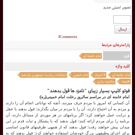
تصویر امنیتی جدید
ارسال
JComments
پارامترهای مرتبط
فرد
امام خامنه ای
کلید واژه
امام خامنه ای
14خرداد
امام خمینی
انتخابات ریاست جمهوری یازدهم
اقتصاد
حاشیه سازی
فوتو کلیپ بسیار زیبای "نامزد ها قول بدهند"
امام خامنه ای در مراسم سالروز رحلت امام خمینی(ره):
آن كسانى كه امروز با مردم حرف ميزنند، آنچه كه توانائى انجام آن را دارند
و مردم به آن احتياج دارند، آن را با مردم در ميان بگذارند؛ قول بدهند با عقل
و درايت عمل خواهند كرد؛ اگر برنامهاى در هر موردى از مسائل دارند، آن
برنامه را براى مردم ارائه كنند؛ قول بدهند كه با پشتكار و ثبات قدم در اين
ميدان پيش خواهند رفت؛ قول بدهند كه از همهى ظرفيتهاى قانون اساسى
براى اجراى وظيفهى بزرگِ خودشان استفاده خواهند كرد؛ قول بدهند كه به