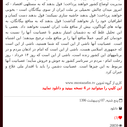
مديريت اوضاع كشور خواهند پرداخت؛ قول بدهند كه به مسئلهى اقتصاد - كه
امروز ميدان چالش تحميلى بر ملت ايران از سوى بيگانگان است - بخوبى
خواهند پرداخت؛ قول بدهند حاشيه سازى نميكنند؛ قول بدهند دست كسان و
اطرافيان خود را باز نخواهند گذاشت؛ قول بدهند كه به منافع بيگانگان، به
بهانه هاى گوناگون، بيش از منافع ملت ايران اهميت نخواهند داد. بعضى با
اين تحليل غلط كه به دشمنان امتياز بدهيم تا عصبانيت آنها را نسبت به
خودمان كم كنيم، عملاً منافع آنها را بر منافع ملت ترجيح ميدهند؛ اين اشتباه
است. عصبانيت آنها ناشى از اين است كه شما هستيد، ناشى از اين است
كه جمهورى اسلامى هست، ناشى از اين است كه امام در اذهان مردم و در
برنامههاى اين كشور زنده است، ناشى از اين است كه روز ۱۴ خرداد - روز
رحلت امام - مردم در سرتاسر كشور به جوش و خروش مىآيند؛ عصبانيت آنها
مربوط به اين چيزها است. عصبانيت دشمن را بايد با اقتدار ملى علاج و
جبران كرد.
کاری از گروه تدوین www.mostazafin.tv
اين کليپ را ميتوانيد در 4 نسخه ببينيد و دانلود نماييد
پنج شنبه, 07 ارديبهشت 1396
دانلود
(3)
20859