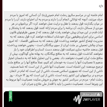
امام خامنه ای در مراسم سالروز رحلت امام خمینی(ره): آن كسانى كه امروز با مردم
حرف ميزنند، آنچه كه توانائى انجام آن را دارند و مردم به آن احتياج دارند، آن را با مردم
در ميان بگذارند؛ قول بدهند با عقل و درايت عمل خواهند كرد؛ اگر برنامهاى در هر
موردى از مسائل دارند، آن برنامه را براى مردم ارائه كنند؛ قول بدهند كه با پشتكار و
ثبات قدم در اين ميدان پيش خواهند رفت؛ قول بدهند كه از همهى ظرفيتهاى قانون
اساسى براى اجراى وظيفهى بزرگِ خودشان استفاده خواهند كرد؛ قول بدهند كه به
مديريت اوضاع كشور خواهند پرداخت؛ قول بدهند كه به مسئلهى اقتصاد - كه امروز
ميدان چالش تحميلى بر ملت ايران از سوى بيگانگان است - بخوبى خواهند پرداخت؛
قول بدهند حاشيه سازى نميكنند؛ قول بدهند دست كسان و اطرافيان خود را باز
نخواهند گذاشت؛ قول بدهند كه به منافع بيگانگان، به بهانه هاى گوناگون، بيش از
منافع ملت ايران اهميت نخواهند داد. بعضى با اين تحليل غلط كه به دشمنان امتياز
بدهيم تا عصبانيت آنها را نسبت به خودمان كم كنيم، عملاً منافع آنها را بر منافع ملت
ترجيح ميدهند؛ اين اشتباه است. عصبانيت آنها ناشى از اين است كه شما هستيد،
ناشى از اين است كه جمهورى اسلامى هست، ناشى از اين است كه امام در اذهان
مردم و در برنامههاى اين كشور زنده است، ناشى از اين است كه روز ۱۴ خرداد - روز
رحلت امام - مردم در سرتاسر كشور به جوش و خروش مىآيند؛ عصبانيت آنها مربوط به
اين چيزها است. عصبانيت دشمن را بايد با اقتدار ملى علاج و جبران كرد.
گزارش مشکل