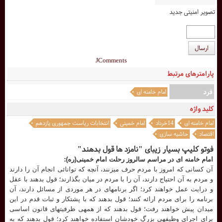
تصویر امنیتی جدید
ارسال
JComments
پارامترهای مرتبط
فرد
امام خامنه ای
کلید واژه
امام خامنه ای
14خرداد
امام خمینی
انتخابات ریاست جمهوری یازدهم
اقتصاد
حاشیه سازی
فوتو کلیپ بسیار زیبای "نامزد ها قول بدهند"
امام خامنه ای در مراسم سالروز رحلت امام خمینی(ره):
آن كسانى كه امروز با مردم حرف ميزنند، آنچه كه توانائى انجام آن را دارند
و مردم به آن احتياج دارند، آن را با مردم در ميان بگذارند؛ قول بدهند با عقل
و درايت عمل خواهند كرد؛ اگر برنامهاى در هر موردى از مسائل دارند، آن
برنامه را براى مردم ارائه كنند؛ قول بدهند كه با پشتكار و ثبات قدم در اين
ميدان پيش خواهند رفت؛ قول بدهند كه از همهى ظرفيتهاى قانون اساسى
براى اجراى وظيفهى بزرگِ خودشان استفاده خواهند كرد؛ قول بدهند كه به