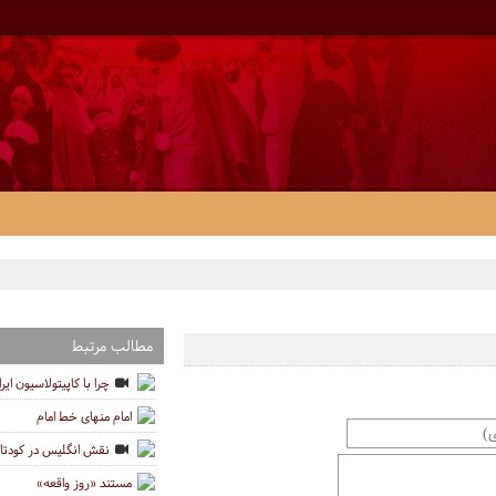
مطالب مرتبط
چرا با کاپیتولاسیون ایر
امام منهای خط امام
نقش انگلیس در کودتای 28 مرد
مستند «روز واقعه»