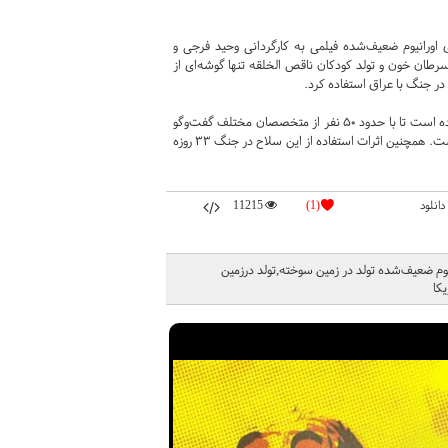
اورانیوم ضعیف‌شده فیلمی به کارگردانی وحید فرجی و
رطان خون و تولد کودکان ناقص الخلقه تنها گوشه‌ای از
وحید فرجی، کارگردان این مستند برای ساخت این مستند به ۸ کشور دنیا سفر کرده است تا با حدود ۵۰ نفر از متخصصان مختلف گفت‌‌وگو
کند. تمرکز این فیلم روی جنایات آمریکایی‌ها در کشور عراق و شهر فلوجه و بصره است. همچنین اثرات استفاده از این سلاح در جنگ ۳۳ روزه
دانلود
(1)
11215
وم ضعیف‌شده تولد در زمین سوخته,تولد درزمین
کا