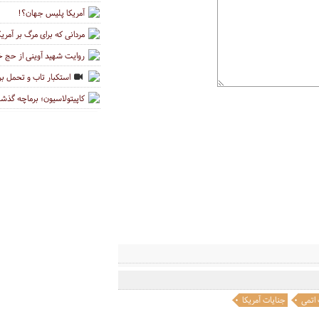
آمریکا پلیس جهان؟!
مردانی که برای مرگ بر آمری
روایت شهید آوینی از حج خو
استکبار تاب و تحمل برا
کاپیتولاسیون؛ برماچه گذش
اتمی
جنایات آمریکا