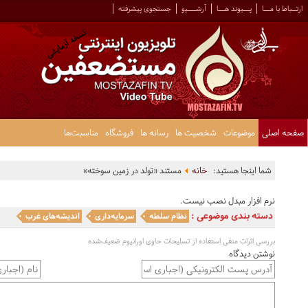
ارتــباط با مـــا
پـــیوند هـــا
آرشــــیو
جستجوی پیشرفته
صفحه اصلی
موضوعات
شخصیت ها
رسانه ها
فروشگاه
مناسبت‌ها
شما اینجا هستید:
خانه
مستند «تولد در زمین سوخته»
نرم افزار مبدل نصب نیست.
دسته بندی موضوعی :
نظام سلطه
سرمایه‌داری
اندیشه‌های غرب
بررسی اثرات منفی استفاده از تسلیحات حاوی اورانیوم ضعیف‌شده
نوشتن دیدگاه