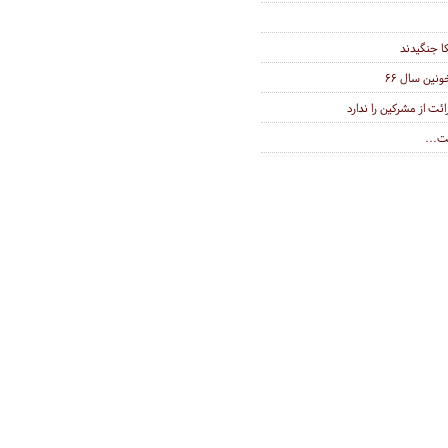
کا جنگیدند
نین سال ۶۶
ئت از مشرکین را ندارد
ت...