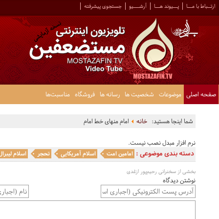
ارتــباط با مـــا
پـــیوند هـــا
آرشــــیو
جستجوی پیشرفته
صفحه اصلی
موضوعات
شخصیت ها
رسانه ها
فروشگاه
مناسبت‌ها
شما اینجا هستید:
خانه
امام منهای خط امام
نرم افزار مبدل نصب نیست.
دسته بندی موضوعی :
امامین امت
اسلام آمریکایی
تحجر
اسلام لیبرال
بخشی از سخنرانی رحیم‌پور ازغدی
نوشتن دیدگاه