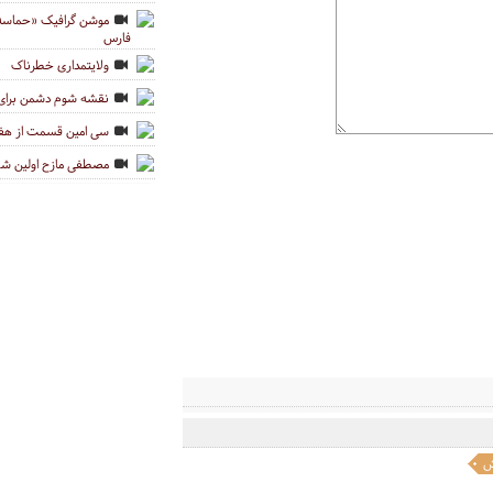
موشن گرافیک «حماسه ن
فارس
ولایتمداری خطرناک
نقشه شوم دشمن برای
سی امین قسمت از هفت
مصطفی مازح اولین شهی
ش