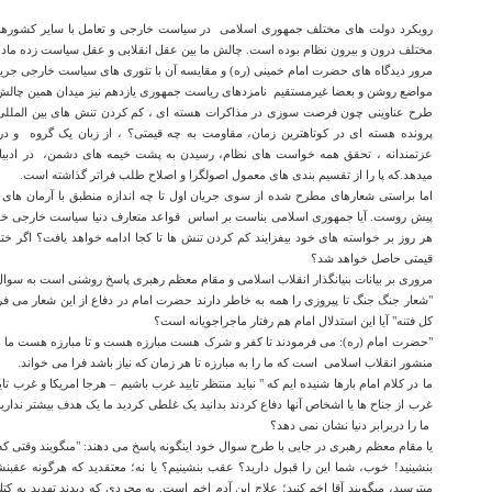
رویکرد دولت های مختلف جمهوری اسلامی
در سیاست خارجی و تعامل با سایر کشوره
مختلف درون و بیرون نظام بوده است. چالش ما بین عقل انقلابی و عقل سیاست زده ماد
مرور دیدگاه های حضرت امام خمینی (ره) و مقایسه آن با تئوری های سیاست خارجی جریان
مواضع روشن و بعضا غیرمستقیم
نامزدهای ریاست جمهوری یازدهم نیز میدان همین چال
طرح عناوینی چون فرصت سوزی در مذاکرات هسته ای ، کم کردن تنش های بین المللی ، 
پرونده هسته ای در کوتاهترین زمان، مقاومت به چه قیمتی؟ ، از زبان یک گروه
و در
عزتمندانه ، تحقق همه خواست های نظام، رسیدن به پشت خیمه های دشمن،
در ادب
میدهد.که پا را از تقسیم بندی های معمول اصولگرا و اصلاح طلب فراتر گذاشته است.
اما براستی شعارهای مطرح شده از سوی جریان اول تا چه اندازه منطبق با آرمان های ت
پیش روست. آیا جمهوری اسلامی بناست بر اساس
قواعد متعارف دنیا سیاست خارجی خود
هر روز بر خواسته های خود بیفزایند کم کردن تنش ها تا کجا ادامه خواهد یافت؟ اگر خت
قیمتی حاصل خواهد شد؟
مروری بر بیانات بنیانگذار انقلاب اسلامی و مقام معظم رهبری پاسخ روشنی است به سوال 
"شعار جنگ جنگ تا پیروزی را همه به خاطر دارند حضرت امام در دفاع از این شعار می فر
کل فتنه" آیا این استدلال امام هم رفتار ماجراجویانه است؟
"حضرت امام (ره): می فرمودند تا کفر و شرک هست مبارزه هست و تا مبارزه هست ما هستی
منشور انقلاب اسلامی
است که ما را به مبارزه تا هر زمان که نیاز باشد فرا می خواند.
ما در کلام امام بارها شنیده ایم که " نباید منتظر تایید غرب باشیم – هرجا امریکا و غرب تایی
غرب از جناح ها یا اشخاص آنها دفاع کردند بدانید یک غلطی کردید ما یک هدف بیشتر نداریم
ما را دربرابر دنیا نشان نمی دهد؟
یا مقام معظم رهبری در جایی با طرح سوال خود اینگونه پاسخ می دهند: "مى‏گويند وقت
بنشينيد! خوب، شما اين را قبول داريد؟ عقب بنشينيم؟ يا نه؛ معتقديد كه هرگونه عقب‏ن
مى‏ترسيد، مى‏گويند آقا اخم كنيد؛ علاج اين آدم اخم است. به مجردى كه ديدند تهديد به كتك ي