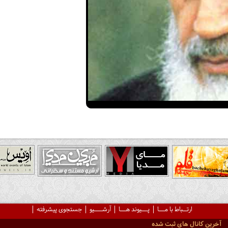
ارتــباط با مـــا
پـــیوند هـــا
آرشــــیو
جستجوی پیشرفته
آخرین کانال های ثبت شده