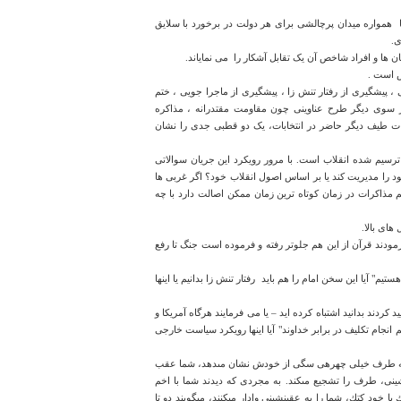
ا
همواره میدان پرچالشی برای هر دولت در برخورد با سلایق
ی.
 ها و افراد شاخص آن یک تقابل آشکار را
می نمایاند.
ش است .
پیشگیری از رفتار تنش زا ، پیشگیری از ماجرا جویی ، ختم
 سوی دیگر طرح عناوینی چون مقاومت مقتدرانه ، مذاکره
یات طیف دیگر حاضر در انتخابات، یک دو قطبی جدی را نشان
رسیم شده انقلاب است. با مرور رویکرد این جریان سوالاتی
 را مدیریت کند یا بر اساس اصول انقلاب خود؟ اگر غربی ها
م مذاکرات در زمان کوتاه ترین زمان ممکن اصالت دارد با چه
های بالا.
مودند قرآن از این هم جلوتر رفته و فرموده است جنگ تا رفع
م" آیا این سخن امام را هم باید
رفتار تنش زا بدانیم یا اینها
د کردند بدانید اشتباه کرده اید – یا می فرمایند هرگاه آمریکا و
 انجام تکلیف در برابر خداوند" آیا اینها رویکرد سیاست خارجی
ى كه طرف خيلى چهره‏ى سگى از خودش نشان مى‏دهد، شما عقب
شينى، طرف را تشجيع مى‏كند. به مجردى كه ديدند شما با اخم
ا خود كتك، شما را به عقب‏نشينى وادار مى‏كنند، مى‏گويند دو تا