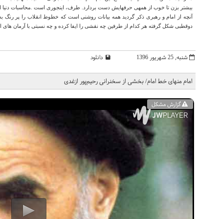
بيشتر بزن تا خوب از همه‏ى حرفهايش دست بردارد. طرف، اين‏جورى است
.
محاسبات دنيا 
آنچه از امام و رهبری ذکر گردید همه بیانات روشنی است که خطوط انقلاب را پر رنگ به
دوقطبی شکل گرفته هر کدام از طرفین چه نقشی را ایفا کرده و چه نسبتی با آرمان های اص
شنبه, 25 شهریور 1396
دانلود
امام منهای خط امام/ بخشی از سخنرانی رحیم‌پور ازغدی
گزارش مشکل