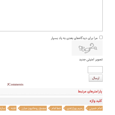
مرا برای دیدگاه‌های بعدی به یاد بسپار
تصویر امنیتی جدید
ارسال
JComments
پارامترهای مرتبط
کلید واژه
امام خمینی
رحیم پورازغدی
خط امام
مجمع روحانیون مبارز
فتنه
ساز