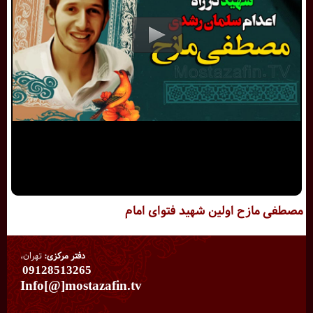
مصطفی مازح اولین شهید فتوای امام
دفتر مرکزی:
تهران،
09128513265
Info[@]mostazafin.tv