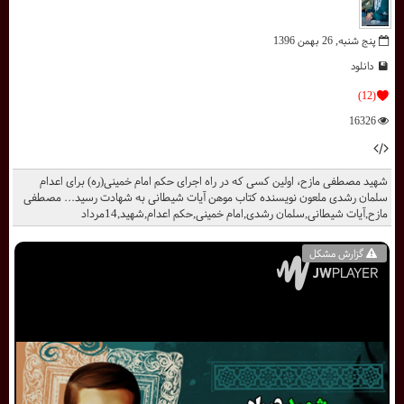
پنج شنبه, 26 بهمن 1396
دانلود
(12)
16326
شهید مصطفی مازح، اولین کسی که در راه اجرای حکم امام خمینی(ره) برای اعدام
سلمان رشدی ملعون نویسنده کتاب موهن آیات شیطانی به شهادت رسید... مصطفی
مازح,آیات شیطانی,سلمان رشدی,امام خمینی,حکم اعدام,شهید,14مرداد
گزارش مشکل