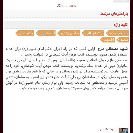
JComments
پارامترهای مرتبط
کلید واژه
مصطفی مازح
آیات شیطانی
سلمان رشدی
امام خمینی
حکم اعدام
شهید
14مرداد
شهید مصطفی مازح
، اولین کسی که در راه اجرای حکم امام خمینی(ره) برای اعدام
سلمان رشدی ملعون نویسنده کتاب موهن آیات شیطانی به شهادت رسید...
مصطفي مازح جوان انقلابي عضو حزب‏الله ‏لبنان، پس از صدور فرمان تاريخي حضرت
امام(ره) مبني بر اعدام سلمان‏رشدي، نويسنده کتاب موهن آيات شيطاني، خود را به
محل اقامت اين نويسنده مرتد در لندن رساند و در حالي که با خود مقادير زيادي مواد
منفجره حمل مي‏کرد در ساختمان وي جاي گرفت. هرچند در اين انفجار به سلمان رشدي
آسيبي نرسيد و مصطفي به شهادت رسيد، ولي پيام رساي امام خميني(ره) در گوش
جهانيان به صدا درآمد که پيروان حضرتش، سلمان رشدي را رها نخواهند کرد.
باروت خیس