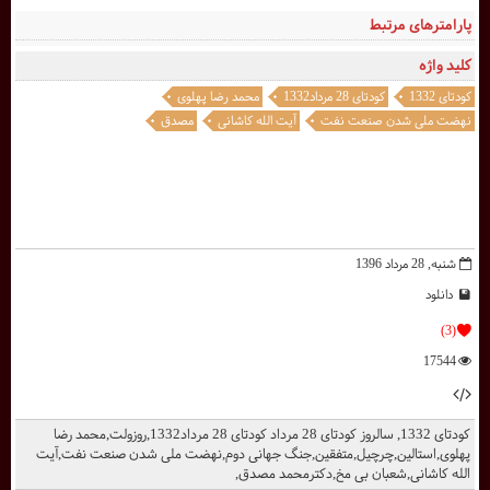
پارامترهای مرتبط
کلید واژه
کودتای 1332
کودتای 28 مرداد1332
محمد رضا پهلوی
نهضت ملی شدن صنعت نفت
آیت الله کاشانی
مصدق
شنبه, 28 مرداد 1396
دانلود
(3)
17544
کودتای 1332, سالروز کودتای 28 مرداد کودتای 28 مرداد1332,روزولت,محمد رضا
پهلوی,استالین,چرچیل,متفقین,جنگ جهانی دوم,نهضت ملی شدن صنعت نفت,آیت
الله کاشانی,شعبان بی مخ,دکترمحمد مصدق,