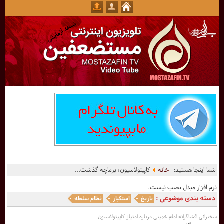
شما اینجا هستید:
خانه
کاپیتولاسیون؛ برماچه گذشت...
نرم افزار مبدل نصب نیست.
دسته بندی موضوعی :
تاریخ
استکبار
نظام سلطه
سخنرانی افشاگرانه امام خمینی درباره امتياز کاپیتولاسیون