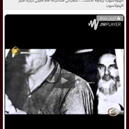
کاپیتولاسیون؛ برماچه گذشت.../ سخنرانی افشاگرانه امام خمینی درباره امتياز
کاپیتولاسیون
گزارش مشکل