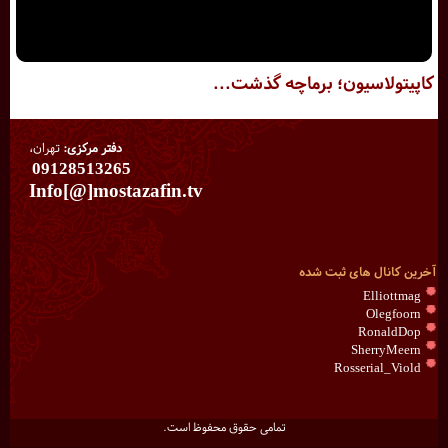
کاپیتولاسیون؛ برماچه گذشت...
دفتر مرکزی:
تهران،
09128513265
Info[@]mostazafin.tv
آخرین کانال های ثبت شده
Elliottmag
Olegfoorn
RonaldDop
SherryMeern
Rosserial_Viold
تمامی حقوق محفوظ است.