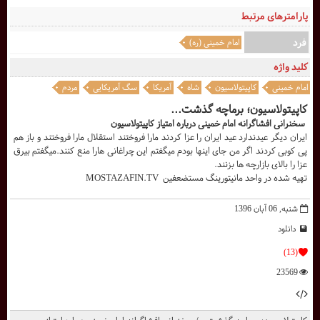
پارامترهای مرتبط
فرد
امام خمینی (ره)
کلید واژه
امام خمینی
کاپیتولاسیون
شاه
آمریکا
سگ آمریکایی
مردم
کاپیتولاسیون؛ برماچه گذشت...
سخنرانی افشاگرانه امام خمینی درباره امتياز کاپیتولاسیون
ایران دیگر عیدندارد عید ایران را عزا کردند مارا فروختند استقلال مارا فروختند و باز هم
پی کوبی کردند اگر من جای اینها بودم میگفتم این چراغانی هارا منع کنند.میگفتم بیرق
عزا را بالای بازارچه ها بزنند.
تهيه شده در واحد مانيتورينگ مستضعفين MOSTAZAFIN.TV
شنبه, 06 آبان 1396
دانلود
(13)
23569