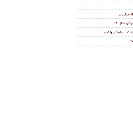
کا جنگیدند
نین سال ۶۶
ئت از مشرکین را ندارد
ت...