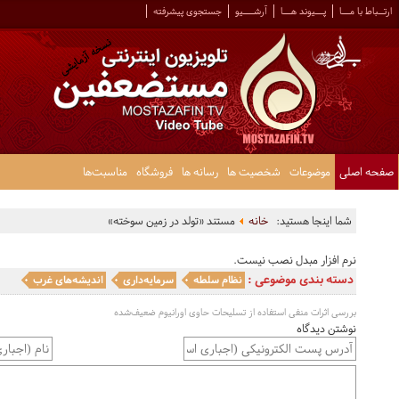
ارتــباط با مـــا
پـــیوند هـــا
آرشــــیو
جستجوی پیشرفته
صفحه اصلی
موضوعات
شخصیت ها
رسانه ها
فروشگاه
مناسبت‌ها
شما اینجا هستید:
خانه
مستند «تولد در زمین سوخته»
نرم افزار مبدل نصب نیست.
دسته بندی موضوعی :
نظام سلطه
سرمایه‌داری
اندیشه‌های غرب
بررسی اثرات منفی استفاده از تسلیحات حاوی اورانیوم ضعیف‌شده
نوشتن دیدگاه