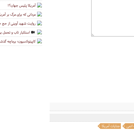
آمریکا پلیس جهان؟!
مردانی که برای مرگ بر آمری
روایت شهید آوینی از حج خو
استکبار تاب و تحمل برا
کاپیتولاسیون؛ برماچه گذش
اتمی
جنایات آمریکا