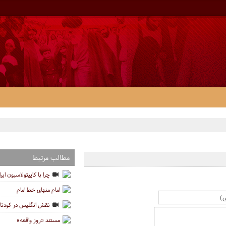
مطالب مرتبط
چرا با کاپیتولاسیون ایر
امام منهای خط امام
نقش انگلیس در کودتای 28 مرد
مستند «روز واقعه»