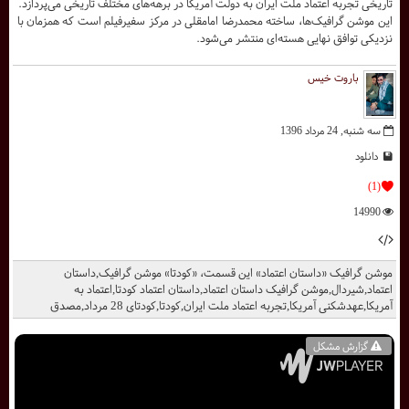
تاریخی تجربه اعتماد ملت ایران به دولت آمریکا در برهه‌های مختلف تاریخی می‌پردازد.
این موشن گرافیک‌ها، ساخته محمدرضا امامقلی در مرکز سفیرفیلم است که همزمان با
نزدیکی توافق نهایی هسته‌ای منتشر می‌شود.
باروت خیس
سه شنبه, 24 مرداد 1396
دانلود
(1)
14990
موشن گرافیک «داستان اعتماد» این قسمت، «کودتا» موشن گرافیک,داستان
اعتماد,شیردال,موشن گرافیک داستان اعتماد,داستان اعتماد کودتا,اعتماد به
آمریکا,عهدشکنی آمریکا,تجربه اعتماد ملت ایران,کودتا,کودتای 28 مرداد,مصدق
گزارش مشکل