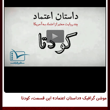
موشن گرافیک «داستان اعتماد» این قسمت، کودتا