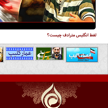
لفظ انگلیس مترادف چیست؟