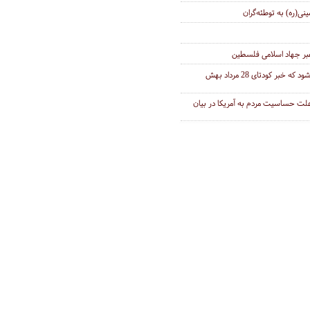
نی(ره) به توطئه‌گران
ر جهاد اسلامی فلسطین
چگوارا وقتی چگوارا می‌شود که خبر کودتای 28 مرداد بهش
 علت حساسیت مردم به آمریکا در بیان