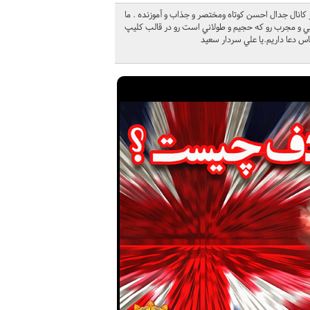
نال جدال احسن کوتاه ومختصر و جذاب و آموزنده . ما
بي و مجرب رو که حجيم و طولاني است رو در قالب کليپ
اس دعا داريم.يا علي سردار سعید