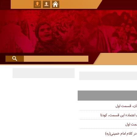
ان، قسمت اول
اعتماد» این قسمت، کودتا
سمت اول
ر کلام امام خمینی‌(ره)