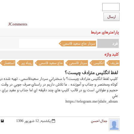
ارسال
JComments
پارامترهای مرتبط
فرد
سردار حاج سعید قاسمی
کلید واژه
ظریف
انگلیس
سردار قاسمی
حاج سعید قاسمی
روباه پیر
استعمار
لفظ انگلیس مترادف چیست؟
کليپ لفظ انگلیس مترادف چیست؟ با سخنراني سردار سعیدقاسمی ، تهيه شده در
کوتاه ومختصر و جذاب و آموزنده . ما تلاش داريم در راستاي صرف جويي در وقت 
حجيم و طولاني است رو در قالب کليپ هاي چند دقيقه اي اما جذاب و مفيد براي شما
علي
https://telegram.me/jdale_ahsan
جدال احسن
یکشنبه, 12 شهریور 1396