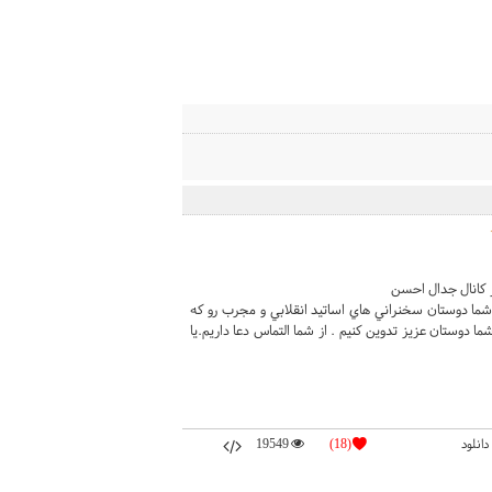
 کانال جدال احسن
شما دوستان سخنراني هاي اساتيد انقلابي و مجرب رو که
 دوستان عزيز تدوين کنيم . از شما التماس دعا داريم.يا
دانلود
(18)
19549