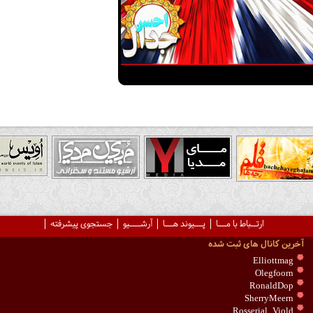
ارتــباط با مـــا
پـــیوند هـــا
آرشــــیو
جستجوی پیشرفته
آخرین کانال های ثبت شده
Elliottmag
Olegfoorn
RonaldDop
SherryMeern
Rosserial_Viold