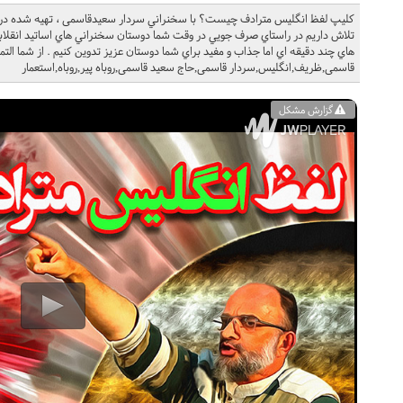
کليپ لفظ انگلیس مترادف چیست؟ با سخنراني سردار سعیدقاسمی ، تهيه شده در کا
تلاش داريم در راستاي صرف جويي در وقت شما دوستان سخنراني هاي اساتيد انقلا
هاي چند دقيقه اي اما جذاب و مفيد براي شما دوستان عزيز تدوين کنيم . از شما التم
قاسمی,ظریف,انگلیس,سردار قاسمی,حاج سعید قاسمی,روباه پیر,روباه,استعمار
گزارش مشکل