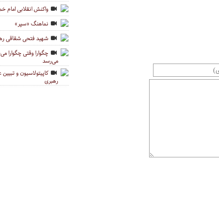
واکنش انقلابی امام خمی
نماهنگ «سپر»
شهید فتحی شقاقی رهب
می‌رسد
کاپیتولاسیون و تبیین
رهبری