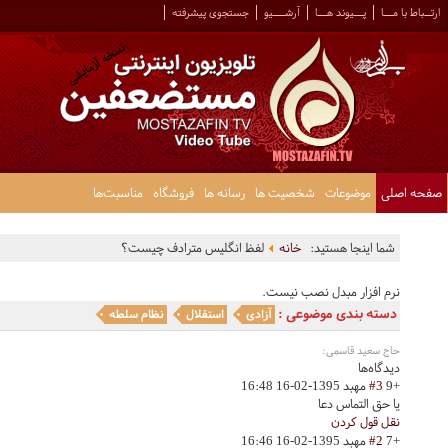
ارتــباط با مـــا
پـــیوند هـــا
آرشــــیو
جستجوی پیشرفته
صفحه اصلی
موضوعات
شخصیت ها
رسانه ها
فروشگاه
مناسبت‌ها
شما اینجا هستید:
خانه
لفظ انگلیس مترادف چیست؟
نرم افزار مبدل نصب نیست.
دسته بندی موضوعی :
آزادی
استقلال
نظام سلطه
حاج سعید قاسمی:
دیدگاه‌ها
+9
#3
مهبد
1395-02-16 16:48
یا حق التماس دعا
نقل قول کردن
+7
#2
مهبد
1395-02-16 16:46