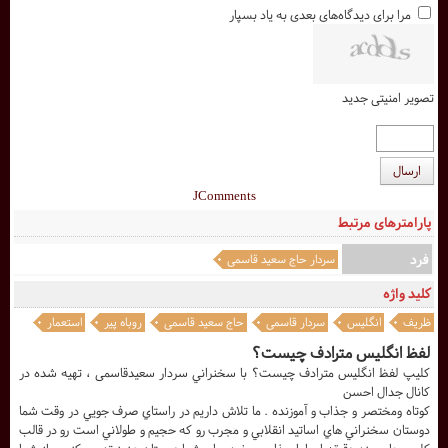
مرا برای دیدگاه‌های بعدی به یاد بسپار
تصویر امنیتی جدید
ارسال
JComments
پارامترهای مرتبط
فرد
سردار حاج سعید قاسمی
کلید واژه
ظریف
انگلیس
سردار قاسمی
حاج سعید قاسمی
روباه پیر
استعمار
لفظ انگلیس مترادف چیست؟
کليپ لفظ انگلیس مترادف چیست؟ با سخنراني سردار سعیدقاسمی ، تهيه شده در
کانال جدال احسن
کوتاه ومختصر و جذاب و آموزنده . ما تلاش داريم در راستاي صرف جويي در وقت شما
دوستان سخنراني هاي اساتيد انقلابي و مجرب رو که حجيم و طولاني است رو در قالب