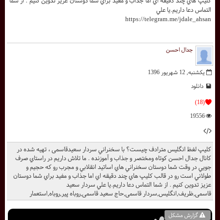
کليپ هاي چند دقيقه اي اما جذاب و مفيد براي شما دوستان عزيز تدوين کنيم . از شما
التماس دعا داريم.يا علي
https://telegram.me/jdale_ahsan
جدال احسن
یکشنبه, 12 شهریور 1396
دانلود
(18)
19556
کليپ لفظ انگلیس مترادف چیست؟ با سخنراني سردار سعیدقاسمی ، تهيه شده در
کانال جدال احسن کوتاه ومختصر و جذاب و آموزنده . ما تلاش داريم در راستاي صرف
جويي در وقت شما دوستان سخنراني هاي اساتيد انقلابي و مجرب رو که حجيم و
طولاني است رو در قالب کليپ هاي چند دقيقه اي اما جذاب و مفيد براي شما دوستان
عزيز تدوين کنيم . از شما التماس دعا داريم.يا علي سردار سعید
قاسمی,ظریف,انگلیس,سردار قاسمی,حاج سعید قاسمی,روباه پیر,روباه,استعمار
گزارش مشکل