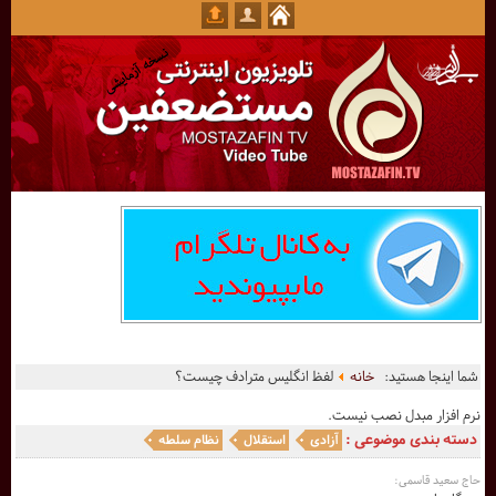
شما اینجا هستید:
خانه
لفظ انگلیس مترادف چیست؟
نرم افزار مبدل نصب نیست.
دسته بندی موضوعی :
آزادی
استقلال
نظام سلطه
حاج سعید قاسمی: