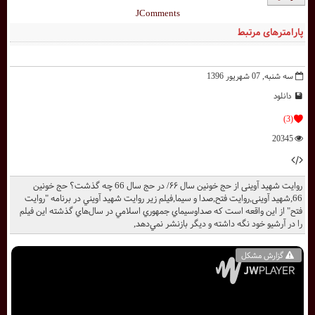
JComments
پارامترهای مرتبط
سه شنبه, 07 شهریور 1396
دانلود
(3)
20345
روایت شهید آوینی از حج خونین سال ۶۶/ در حج سال 66 چه گذشت؟ حج خونین
66,شهید آوینی,روایت فتح,صدا و سیما,فيلم زير روايت شهيد آويني در برنامه "روايت
فتح" از اين واقعه است كه صداوسيماي جمهوري اسلامي در سال‌هاي گذشته اين فيلم
را در آرشيو خود نگه داشته و ديگر بازنشر نمي‌دهد,
گزارش مشکل