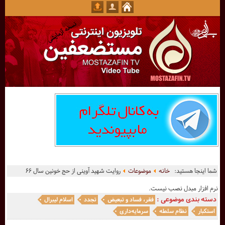
شما اینجا هستید:
خانه
موضوعات
روایت شهید آوینی از حج خونین سال ۶۶
نرم افزار مبدل نصب نیست.
دسته بندی موضوعی :
فقر، فساد و تبعیض
تجدد
اسلام لیبرال
استکبار
نظام سلطه
سرمایه‌داری