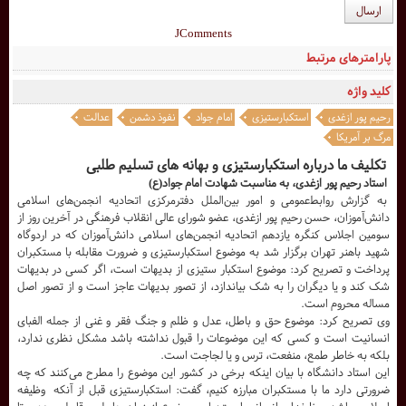
ارسال
JComments
پارامترهای مرتبط
کلید واژه
رحیم پور ازغدی
استکبارستیزی
امام جواد
نفوذ دشمن
عدالت
مرگ بر آمریکا
تکلیف ما درباره استکبارستیزی و بهانه های تسلیم طلبی
استاد رحیم پور ازغدی، به مناسبت شهادت امام جواد(ع)
به گزارش روابط‌عمومی و امور بین‌الملل دفترمرکزی اتحادیه انجمن‌های اسلامی
دانش‌آموزان، حسن رحیم پور ازغدی، عضو شورای عالی انقلاب فرهنگی در آخرین روز از
سومین اجلاس کنگره یازدهم اتحادیه انجمن‌های اسلامی دانش‌آموزان که در اردوگاه
شهید باهنر تهران برگزار شد به موضوع استکبارستیزی و ضرورت مقابله با مستکبران
پرداخت و تصریح کرد: موضوع استکبار ستیزی از بدیهات است، اگر کسی در بدیهات
شک کند و یا دیگران را به شک بیاندازد، از تصور بدیهات عاجز است و از تصور اصل
مساله محروم است.
وی تصریح کرد: موضوع حق و باطل، عدل و ظلم و جنگ فقر و غنی از جمله الفبای
انسانیت است و کسی که این موضوعات را قبول نداشته باشد مشکل نظری ندارد،
بلکه به خاطر طمع، منفعت، ترس و یا لجاجت است.
این استاد دانشگاه با بیان اینکه برخی در کشور این موضوع را مطرح می‌کنند که چه
ضرورتی دارد ما با مستکبران مبارزه کنیم، گفت: استکبارستیزی قبل از آنکه وظیفه