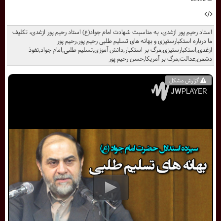
استاد رحیم پور ازغدی، به مناسبت شهادت امام جواد(ع) استاد رحیم پور ازغدی، تکلیف
ما درباره استکبارستیزی و بهانه های تسلیم طلبی رحیم پور,رحیم پور
ازغدی,استکبارستیزی,مرگ بر استکبار,دانش آموزی,تسلیم طلبی,امام جواد,نفوذ
دشمن,عدالت,مرگ بر آمریکا,حسن رحیم پور
گزارش مشکل