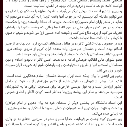
اسلامی باشد، وظیفه‌ای انسانی است؛ این موضوع از زمان هابیل و قابیل بوده و تا
قیامت ادامه خواهد داشت و تردید در آن تردید در الفبای انسانیت است.
رحیم‌پور ازغدی ادامه داد: برخی دیگر می‌گویند ما قدرت مبارزه با مستکبران را نداریم و
نمی‌توانیم مقابله آنها بایستیم که در جواب آنها واقعه کربلا را به آنها نشان می‌دهیم که
شاید در ظاهر یاران امام حسین(ع) شکست خوردند اما باطنا توانستند یزید را شکست
دهند و در هر کجای جهان حتی در بین لائیک‌ها زمانی که واقعه عاشورا را برایشان
تعریف می‌کنیم از یزید دفاع نمی‌کنند و شیفته امام حسین (ع) می شوند و شیعیان علوی
تا کربلا را دارد ذلت معنا نخواهد داشت.
وی در خصوص بهانه تراشی کافران در مقابل مسلمانان تصریح کرد: این بهانه‌ها از صدر
اسلام بوده است و دشمنان هم طبق آیات متعدد قرآن کریم از طریق توطئه، ترور،
تحریم نتوانند مسلمانان را شکست دهند از راه لبخند و دوستی وارد خواهند شد.
عضو شورای عالی انقلاب فرهنگی ادامه داد: هدف اصلی کافران نابودی اسلام و دین
مسلمانان است و آنها از طریق دستهایشان و زبانهایشان طبق آیه شریفه قرآن ضربات
خود را وارد می‌کنند.
رحیم پور ازغدی با بیان اینکه ملت ایران توسط دشمنان اسلام هدفگیری شده است،
تاکید کرد: برخی از تورهای مسافرتی خارج از کشور هزینه‌اش از مسافرت در داخل
کشور ارزان‌تر است و به قول دوستی خارجی‌ها برای مسافرت ایرانی ها به کشورشان
سوبسید می‌دهند و تمام این برنامه ریزی‌ها بخاطر فاسد کردن افکار و اخلاق عمومی
است.
این استاد دانشگاه در بخشی دیگر از سخنان خود به بیان دعایی از امام جواد(ع)
پرداخت و افزود: جوان ترین امام شیعیان در دعایی مبارزه با استکبار و استکبارستیزی را
به زیبایی بیان می‌کند.
وی تصریح کرد: ایشان می‌فرمایند، خدایا ظلم و ستم در سرزمین متعلق به تو جاری
شده است، عدل و عدالت کشته شده و باطل انتشار پیدا کرده است، با صداقت و