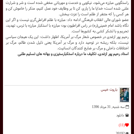
راستگویی مبارزه می‌شود، نیکویی و خدمت و مهربانی مخفی شده است و شر و شرارت
علنی شده است؛ خدایا ما را یاری کن تا بر وظایف خود عمل کنیم، منکر را خاموش کن و
هر کسی را که متنفر از ظلم است را عزت ببخش.
عضو شورای عالی انقلاب فرهنگی ادامه داد: مبارزه با ظلم افراطی‌گری نیست و اگر این
نگاه باشد امام خمینی(ره) در راس افراطیون بود؛ مبارزه با استکبار مبارزه با ترس، تهدید،
تحریم و با لشکر کشی به کشورها است.
رحیم پور ازغدی در خصوص شعار مرگ بر آمریکا، اظهار داشت: این یک هیجان سیاسی
نیست، بلکه ریشه در توحید دارد و مرگ بر آمریکا یعنی ذلیل شدن ظالم، مرگ بر
اختلافات داخلی و مرگ بر ضایع کنندگان انسانیت.
استاد رحیم پور ازغدی، تکلیف ما درباره استکبارستیزی و بهانه های تسلیم طلبی
باروت خیس
سه شنبه, 31 مرداد 1396
دانلود
(11)
20192