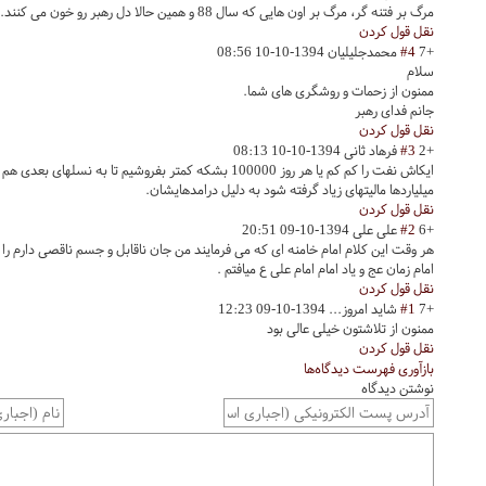
مرگ بر فتنه گر، مرگ بر اون هایی که سال 88 و همین حالا دل رهبر رو خون می کنند.
نقل قول کردن
+7
#4
محمدجلیلیان
1394-10-10 08:56
سلام
ممنون از زحمات و روشگری های شما.
جانم فدای رهبر
نقل قول کردن
+2
#3
فرهاد ثانی
1394-10-10 08:13
ایکاش نفت را کم کم یا هر روز 100000 بشکه کمتر بفروشیم تا ب
میلیاردها مالیتهای زیاد گرفته شود به دلیل درامدهایشان.
نقل قول کردن
+6
#2
علی علی
1394-10-09 20:51
هر وقت این کلام امام خامنه ای که می فرمایند من جان ناقابل و جسم ناقصی دارم را م
امام زمان عج و یاد امام امام علی ع میافتم .
نقل قول کردن
+7
#1
شاید امروز...
1394-10-09 12:23
ممنون از تلاشتون خیلی عالی بود
نقل قول کردن
بازآوری فهرست دیدگاه‌ها
نوشتن دیدگاه