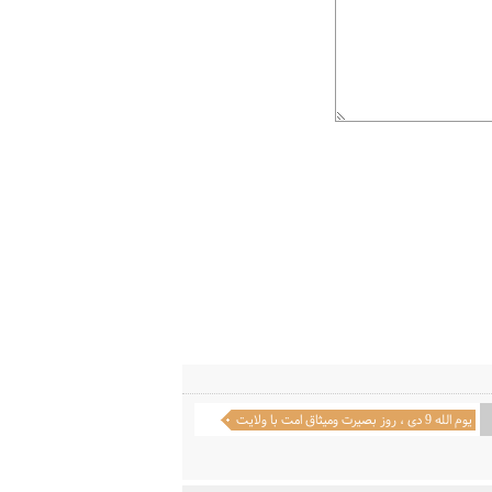
یوم الله 9 دی ، روز بصيرت وميثاق امت با ولايت