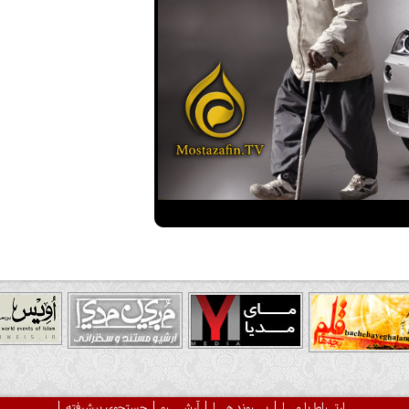
ارتــباط با مـــا
پـــیوند هـــا
آرشــــیو
جستجوی پیشرفته