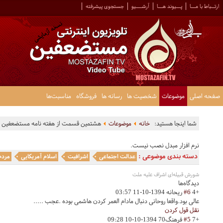
ارتــباط با مـــا
پـــیوند هـــا
آرشــــیو
جستجوی پیشرفته
صفحه اصلی
موضوعات
شخصیت ها
رسانه ها
فروشگاه
مناسبت‌ها
شما اینجا هستید:
خانه
موضوعات
هشتمین قسمت از هفته نامه مستضعفین
نرم افزار مبدل نصب نیست.
دسته بندی موضوعی :
عدالت اجتماعی
اشرافیت
اسلام آمریکایی
مردم
شورش قبیله‌ای اشراف علیه ملت
دیدگاه‌ها
+4
#6
ریحانه
1394-10-11 03:57
عالی بود.واقعا روحانی دنبال مادام العمر کردن هاشمی بوده .عجب .....
نقل قول کردن
+7
#5
فرهنگ70
1394-10-10 09:28