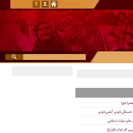
عصر(عج)
خستگى‌ناپذیرِ آشتى‌ناپذیر
ای دولت اسلامی
ین کار امام باقر(ع)