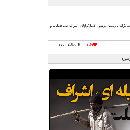
الارانه ، ژست مردمی اقتدارگرایان، اشراف ضد عدالت و
23636
(19)