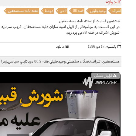
کلید واژه
اشراف
وحیدجلیلی
فتنه 88
9 دی
دوخط
هفته نامه مستضعفین
هشتمین قسمت از هفته نامه مستضعفین
در این قسمت به موضوعاتی از قبیل انبوه سازان علیه مستضعفان، فریب سرمایه س
شورش اشراف در فتنه 88می پردازیم.
یکشنبه, 17 دی 1396
دانلود
مستضعفین,اشراف,نخبگان سلطنتی,وحیدجلیلی,فتنه 88,9 دی,کلیپ سیاسی,زهرا رهنورد
گزارش مشکل