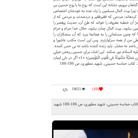
 گناهان برويم، نشانه اين است كه روح ما با روح حسين بن‏
كه چرا بيت المال مسلمين را يك عده به خودشان اختصاص
 كرده‏اند: مردمى كه فقيرفقير و دردمندند، و مردمى كه از
حرّ آن خطبه معروف را خواند كه طىّ آن، حديث پيغمبر را
ين بشود، بيت المال چنان بشود، حلال خدا حرام و حرام
كه چنين مسلمانى را به همانجا ببرد كه آن ستمكاران را
ن شرايطى من از همه سزاوارترم. پس اين است مكتب عاشورا و
ى باشد نه مخدّر، بايد زنده كننده باشد نه بى حس كننده.
عليه السلام دور مى‏كند. اين اشك براى حسين ريختن خيلى
اجر دارد اما به شرط اينكه حسين آنچنانكه هست در دل ما وارد بشود. «انَّ لِلْحُسَيْنِ مَحَبَّةً مَكْنونَةً فى قُلوبِ الْمُؤْمِنينَ» «1» اگر در دلى ايمان
تاب حماسه حسینی، شهید مطهری، ص 186-188
19651
(10)
فلسفه‌ی عاشورا در بیان شهید مطهری/ انما خرجت لطلب الاصلاح فی امه جدی... کتاب حماسه حسینی، شهید مطهری، ص 186-188 شهید