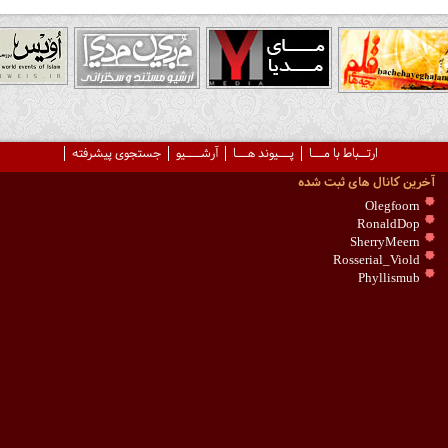
ارتــباط با مـــا
پـــیوند هـــا
آرشــــیو
جستجوی پیشرفته
آخرین کانال های ثبت شده
Olegfoorn
RonaldDop
SherryMeern
Rosserial_Viold
Phyllismub