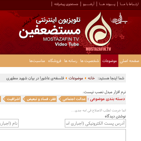
ارتــباط با مـــا
پـــیوند هـــا
آرشــــیو
جستجوی پیشرفته
صفحه اصلی
موضوعات
شخصیت ها
رسانه ها
فروشگاه
مناسبت‌ها
شما اینجا هستید:
خانه
موضوعات
فلسفه‌ی عاشورا در بیان شهید مطهری
نرم افزار مبدل نصب نیست.
دسته بندی موضوعی :
عدالت اجتماعی
فقر، فساد و تبعیض
اشرافیت
ا
انما خرجت لطلب الاصلاح فی امه جدی...
نوشتن دیدگاه