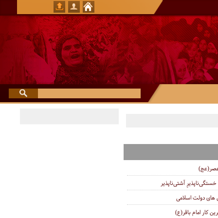
عصر(عج)
خستگى‌ناپذیرِ آشتى‌ناپذیر
ای دولت اسلامی
ین کار امام باقر(ع)