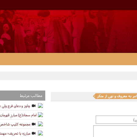
مطالب مرتبط
مر به معروف و نهی از منکر
چاوز و دعای فرج ولی 
امام سجاد(ع) مبارزِ قهرمان 
مجموعه کلیپ شاخص ه
مبارزه با تحریف؛ مهمتر