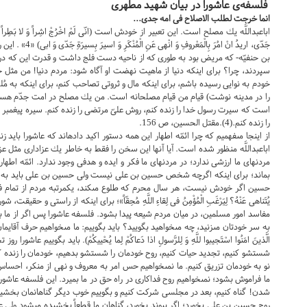
فلسفه‌ی عاشورا در بیان شهید مطهری
انما خرجت لطلب الاصلاح فی امه جدی...
اباعبداللَّه يك مصلح است. اين تعبير از خودش است (انّى لَمْ اخْرُجْ اشِراً وَ لا بَطِراً وَ لا مُف
جَدّى، اريدُ انْ امُ
بن حنفيّه- كه مريض بود به طورى كه از ناحيه دست فلج داشت و قدرت اين كه د
سپردند، چرا؟ براى اينكه دنيا از ماهيت نهضت او آگاه شود: مردم دنيا! من مثل خي
خودم به نوايى رسيده باشم، براى اينكه مال و ثروتى تصاحب كنم، براى اينكه به مُلكى
را در مدينه نوشت) قيام من قيام مصلحانه است. من يك مصلح در امت جدّم هست
است كه سيرت رسول خدا را زنده كنم، روش علىّ مرتضى را زنده كنم. سيره پيغمبر م
را زنده كنم.(4).مقتل الحسين، ص 156.
از اينجا مى‏فهميم كه چرا ائمّه اطهار اين همه دستور اكيد داده‏اند كه عاشورا بايد ز
اباعبداللَّه منظور شده است. آيا آنها اين سخن را فقط به خاطر يك عزادارى مثل عزاد
مردنهاى ما ارزشى ندارد؛ در مردنهاى ما فكر و ايده و هدفى وجود ندارد. ائمّه اطها
بماند؛ براى اينكه اگرچه شخص حسين بن على نيست ولى حسين بن على بايد به قو
حسين اگر خودش نيست، هر سال محرم كه طلوع مى‏كند، يكمرتبه مردم از تمام فضا بشنوند: «الا 
يُتَناهى‏ عَنْهُ؟ لِيَرْغَبِ الْمُؤْمِنُ فى لِقاءِ اللَّهِ مُحِقّاً»؛ براى اينكه از راستى و
مفاسد امور مسلمين، در ميان مردم شيعه پيدا بشود. فلسفه عاشورا پس اگر از ما بپ
به سر خودتان مى‏زنيد، چه مى‏خواهيد بگوييد؟ بايد بگوييم: ما مى‏خواهيم حرف آقايمان ر
الَّذينَ امَنُوا اسْتَجيبوا للَّهِ وَ لِلرَّسولِ اذا دَعاكُمْ لِما يُحْييكُمْ). بايد بگوييم
شستشو كنيم، تجديد حيات كنيم، روح خودمان را شستشو بدهيم، خودمان را زنده كنيم، ا
نو به خودمان تزريق كنيم. ما نمى‏خواهيم حس امر به معروف و نهى از منكر، اح
ما فراموش بشود؛ نمى‏خواهيم روح فداكارى در راه حق در ما بميرد. اين فلسفه عاش
شدن! گناه كنيم، بعد در مجلسى شركت كنيم و بگوييم خوب ديگر گناهانمان بخشيده
روح حسين بن على بخورد؛ اگر پيوند بخورد، گناهان ما قطعاً بخشيده مى‏شود ول