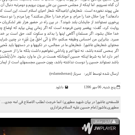
آن گناه نمى‏رويم. اما اينكه از مجلس حسين بن على بيرون برويم و دومرتبه دنبال آن
على پيوند نخورده است. شعارهاى اباعبداللَّه شعار احياى اسلام است، اين است 
داده‏اند؟ چرا حلال خدا را حرام، و حرام خدا را حلال مى‏كنند؟ چرا مردم را دو دسته
پرخورى نمى‏توانند از جايشان بلند شوند؟. در بين راه در حضور هزار نفر لشكريان 
روايت كرد، گفت: پيغمبر چنين فرموده است كه اگر زمانى پيش بيايد كه اوضاع چن
خدا حلال بشود، اگر مسلمانِ آگاهى اينها را بداند و سكوت كند، حق است بر خدا 
مى‏برد. بنابراين من احساس وظيفه مى‏كنم، «الا وَ انّى احَقُّ مِنْ غَيْرٍ» در چني
محتواى شعارهاى عاشورا. شعارهاى ما در مجالس، در تكيه‏ها و در دسته‏ها بايد مُحي
اگر بى‏حس كننده باشد، نه تنها اجر و پاداشى نخواهيم داشت بلكه ما را از حسين 
باشد نمى‏تواند حسين را دوست نداشته باشد، چون حسين مجسمه‏اى است از ايمان. ک
ارسال شده توسط کاربر: سرباز (eslamshenas)
پنج شنبه, 06 مهر 1396
دانلود
مطهری,عاشورا,امام حسین علیه السلام,عزاداری
گزارش مشکل