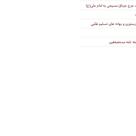
دت جرج جرداق مسیحی به امام علی(ع)
ارستیزی و بهانه های تسلیم طلبی
ه نامه مستضعفین