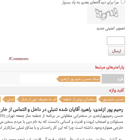
مرا برای دیدگاه‌های بعدی به یاد بسپار
تصویر امنیتی جدید
ارسال
JComments
پارامترهای مرتبط
فرد
استاد حسن رحیم پور ازغدی
کلید واژه
حسن رحیم پور
سخنرانی پیش از خطبه
امر به معروف نهی از منکر
تنبلی
رحیم پور ازغدی: راهبرد آقایان شده تنبلی در داخل و التماس از خار
مسئولان و اصحاب ثروت و قدرت و کسانی دانست که به نام دین با مردم سخن می‌گو
خارجی همواره وجود داشته است چرا که این کار راحت‌تر و با مذاق تنبلی سازکارتر 
به گزارش رجانیوز، عضو شورای عالی انقلاب فرهنگی افزود: این توهم وجود دار