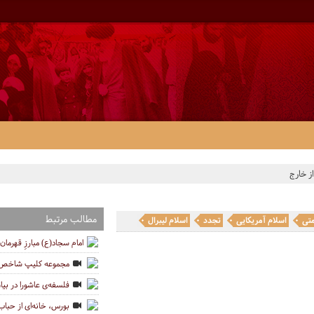
از خارج
مطالب مرتبط
متی
اسلام آمریکایی
تجدد
اسلام لیبرال
امام سجاد(ع) مبارزِ قهرمان 
مجموعه کلیپ شاخص ه
فلسفه‌ی عاشورا در بی
بورس، خانه‌ای از حباب