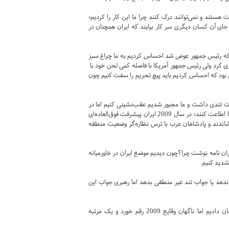
می‌گوید ایرانی‌ها هنوز هم درباره کودتای 28 مرداد ناراحت هستند و نمی‌توانند درک کنند چرا ما این کار را کردیم؛
ه جای آن کسان دیگری سر کار بیایند که ایران همچنان در
 شورای عالی انقلاب فرهنگی گفت: کلینتون در کتاب خود می‌گوید سال 1997 که رئیس جمهور عوض شد احساس کردیم به ما چراغ سبز
اری کرد ولی رئیس جمهور آمریکا با فاصله کمی لحن خود با
ایی بود که احساس کردیم باید پیچ تحریم را سفت کنیم چون
رئیس جمهور دیگر آمد که ادبیات تندی داشت و ما مجبور شدیم عقب‌نشینی کنیم اما در
عین حال از تهدید نظامی دفاع کردیم و سیاست چماق و هویج را ادامه دادیم تا از ما اطاعت کنند؛ در سال 2009 ایران پیشرفت فوق‌العاده‌ای
اندند و پادشاهان عرب با ترس نظاره‌گر وضعیت منطقه
ایران نامه نوشت چرا؟چون دیدیم موضع ایران در خاورمیانه
شدید کنیم.
 ندهد یا جواب تند غیر منطقی بدهد اما رهبری جواب این
وی اضافه کرد: کلینتون نوشته است در سال 2009 ما بالاخره چراغ سبز را نشان دادیم اما ناگهان وقایع 2009 رقم خورد و یک مرتبه