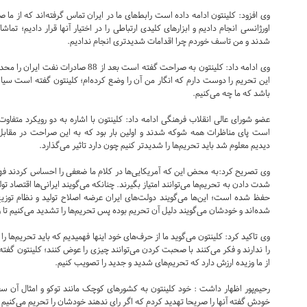
وی افزود: کلینتون ادامه داده است رابط‌های ما در ایران تماس گرفته‌اند که از ما 
شدند و من تاسف خوردم چرا اقدامات شدیدتری انجام ندادیم.
وی ادامه داد: کلینتون به صراحت گفته است بع
این تحریم را دوست دارم که انگار من آن را وضع کرده‌ام؛‌ کلینتون گفته است سیا
باشد که ما چه می‌کنیم.
عضو شورای عالی انقلاب فرهنگی ادامه داد: کلینتون با اشاره به دو رویکرد متفاو
است پای مناظرات همه شوکه شدند و اولین بار بود که به این صراحت در مقاب
دیدیم معلوم شد باید تحریم‌ها را شدیدتر کنیم چون دارد تاثیر می‌گذارد.
وی تصریح کرد:‌به محض این که آمریکایی‌ها در کلام ما ضعفی را احساس کردند فهمی
شدت دادن به تحریم‌ها می‌توانند امتیاز بگیرند. چنانکه می‌گویند ایرانی‌ها اقتصاد تو
حفظ شده است؛ این‌ها می‌گویند دولت‌های ایران عرضه اصلاح تولید و نظام توزیع 
شده‌اند و خودشان می‌گویند دلیل آن تحریم بوده پس تحریم‌ها را تشدید می‌کنیم تا 
وی تاکید کرد: کلینتون می‌گوید ما از حرف‌های خود اینها فهمیدیم که باید تحریم‌ها ر
را ندارند و فکر می‌کنند با صحبت کردن می‌توانند چیزی را عوض کنند؛ کلینتون گفته ا
از ما وزیده ارزش دارد که تحریم‌های شدید و جدید را تصویب کنیم.
رحیم‌پور اظهار داشت : خود کلینتون به کشورهای کوچک مانند توکو و امثال آن سفر
خودش گفته آنها را صریحا تهدید کردم که اگر رای ندهند خودشان را تحریم می‌کنیم و م