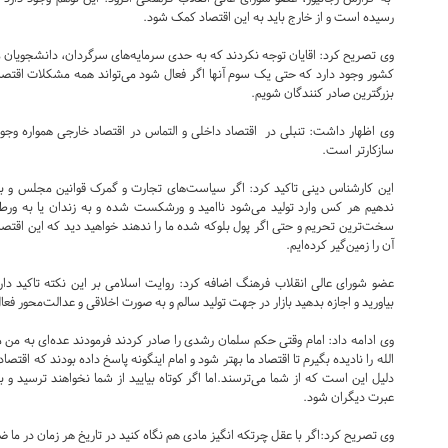
رسیده است و از خارج باید به این اقتصاد کمک شود.
وی تصریح کرد: اقایان توجه نکردند که به حدی سرمایه‌های سرگردان، دانشجویان م
کشور وجود دارد که حتی یک سوم آنها اگر فعال شود می‌تواند همه مشکلات اقتص
بزرگترین صادر کنندگان شویم.
وی اظهار داشت: تنبلی در اقتصاد داخلی و التماس در اقتصاد خارجی همواره وجو
سازکارتر است.
این کارشناس دینی تاکید کرد:‌ اگر سیاست‌های تجارت و گمرک قوانین مجلس و باز
ندهیم هر کس وارد تولید می‌شود ناامید و ورشکست شده و به زندان یا به ورطه 
سخت‌ترین تحریم و حتی اگر پول بلوکه شده ما را ندهند خواهید دید که این اقت
آن را زمین‌گیر کرده‌ایم.
عضو شورای عالی انقلاب فرهنگ اضافه کرد: روایت اسلامی بر این نکته تاکید دار
بیاورید و اجازه بدهید بازار در جهت تولید سالم و به صورت اخلاقی و عدالت‌محور فع
وی ادامه داد: امام وقتی حکم سلمان رشدی را صادر کردند فرمودند عده‌ای به من 
الله را نادیده بگیرم تا اقتصاد ما بهتر شود و امام اینگونه پاسخ داده بودند که اقتصا
دلیل این است که از شما می‌ترسند.اما اگر کوتاه بیایید از شما نخواهند ترسید و 
عبرت دیگران شود.
وی تصریح کرد:‌اگر با عقل چرتکه انگیز مادی هم نگاه کنید در تاریخ هر زمان در ما ض