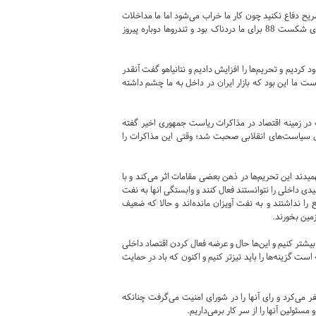
صریح دفاع نکنید چون کار ما خراب می‌شود اما ما مداخلات
اورژانسی انجام دادیم و ابزارهای کلیدی ارتباطی را در اختیار آنها قرار دادیم؛ تماشای شکست 88 برای ما دردناک بود و تندروها دوباره پیروز
د از 88 صادرات نفت ایران را محدود کردیم و تحریم‌ها را افزایش دادیم و نتانیاهو گفت آنقدر
ست ما این بود که بازار ایران در داخل به ما چشم داشته
ت در زمینه اقتصاد در مذاکرات ریاست جمهوری اخیر گفته
ل سیاست‌های انقلابی صحبت شد؛ وقتی این مذاکرات را
دند این تحریم‌ها در ذهن بعضی مقامات اثر می‌کند و با
لیدی داخلی را نتوانستند فعال کنند و وابستگی انها به نفت
را نداشتند و به نفت آویزان مانده‌اند و حالا که ضعیف
زمین بخورند.
ا بیشتر کنیم و این‌ها حال و عرضه فعال کردن اقتصاد داخلی
ست گزینه‌ها را باید تیزتر کنیم و اکنون که باد در حمایت
 می‌کرد و رای آنها را در شورای امنیت می‌گرفت چنانکه
سئولین آنها را از سر کار برمی‌داریم.