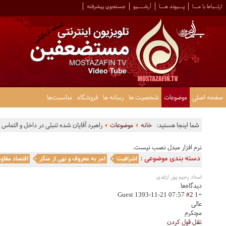
ارتــباط با مـــا
پـــیوند هـــا
آرشــــیو
جستجوی پیشرفته
صفحه اصلی
موضوعات
شخصیت ها
رسانه ها
فروشگاه
مناسبت‌ها
شما اینجا هستید:
خانه
موضوعات
راهبرد آقایان شده تنبلی در داخل و التماس 
نرم افزار مبدل نصب نیست.
دسته بندی موضوعی :
اشرافیت
امر به معروف و نهی از منکر
اقتصاد مقاو
استاد رحیم پور ازغدی
دیدگاه‌ها
Guest
1393-11-21 07:57
#2
+1
عالی
مچکرم
نقل قول کردن