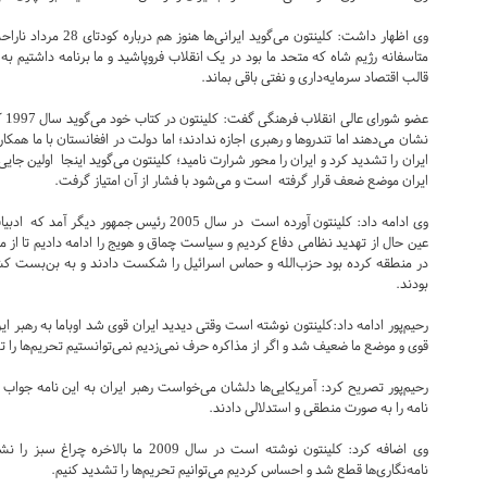
وی اظهار داشت: کلینتون 
متاسفانه رژیم شاه که متحد ما بود در یک انقلاب فروپاشید و ما برنامه داشتیم ب
قالب اقتصاد سرمایه‌داری و نفتی باقی بماند.
عضو
نشان می‌دهند اما تندروها و رهبری اجازه ندادند؛ اما دولت در افغانستان با ما همک
ایران را تشدید کرد و ایران را محور شرارت نامید؛ کلینتون می‌گوید اینجا اولین ج
ایران موضع ضعف قرار گرفته است و می‌شود با فشار از آن امتیاز گرفت.
وی ادامه داد: کلینتون آورده است در سال 2005 
در منطقه کرده بود حزب‌الله و حماس اسرائیل را شکست دادند و به بن‌بست کش
بودند.
رحیم‌پور ادامه داد:‌کلینتون نوشته است وقتی دیدید ایران قوی شد اوباما به رهبر 
قوی و موضع ما ضعیف شد و اگر از مذاکره حرف نمی‌زدیم نمی‌توانستیم تحریم‌ها را ت
رحیم‌پور تصریح کرد: آمریکایی‌ها دلشان می‌خواست رهبر ایران به این نامه جواب
نامه را به صورت منطقی و استدلالی دادند.
نامه‌نگاری‌ها قطع شد و احساس کردیم می‌توانیم تحریم‌ها را تشدید کنیم.