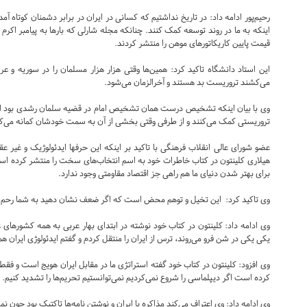
رحیم‌پور ادامه داد: در تاریخ نداشتیم که کسانی در ایران در برابر دشمنان کوتاه آم
اینکه به ما در روند توسعه کمک کنند. چنانکه مجله شارلی که بارها به پیامبر اکرم تو
قیمت پایین کاریکاتورهای موهن را منتشر کردند.
این استاد دانشگاه تاکید کرد: همین‌ها وقتی هزار هزار مسلمان را در سوریه و عر
می‌کشند تروریست بد هستند و آخر‌الزمان می‌شود.
وی با بیان اینکه تشخیص درست همان تشخیص امام در قضیه سلمان رشدی بود اضاف
تروریستی کمک می‌کنند و از طرفی وقتی بخشی از آن به سمت خودشان کمانه می‌کند ب
عضو شورای عالی انقلاب فرهنگی با تاکید بر اینکه این حرفها ایدئولوژیک و غیر
هیلاری کلینتون در کتاب خاطرات خود به اسم انتخاب‌های سخت را منتشر کرده ا
برای بهتر شدن دنیای ما هم راهی جز اقتصاد مقاومتی وجود ندارد.
وی تاکید کرد: این تخیل و توهم محض است که اگر ضعف نشان دهید به شما رحم می
وی ادامه داد: کلینتون در کتاب خود نوشته در ابتدای بهار عربی به همه کشورهای 
یکی یکی در شن فرو می‌روند، ترس از ایران را منتقل کردم و گفتم ایدئولوژی ایران همه
وی افزود: کلینتون در کتاب خود گفته استراتژی ما در مقابل ایران هویج است و فقط ب
کرده است اگر دیپلماسی را شروع نمی‌کردیم نمی‌توانستیم تحریم‌ها را تشدید کنیم.
وی ادامه داد: وی اعتراف می‌کند مذاکره با ایران و نوشتن نامه‌ها تاکتیک بود چون نم