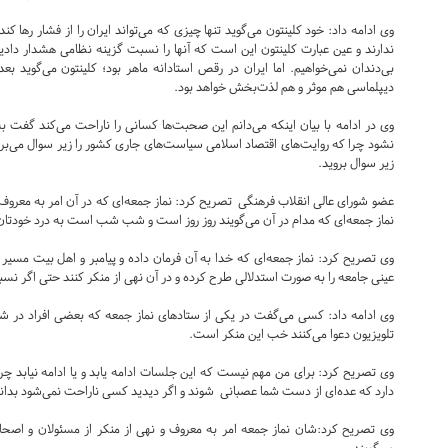
وی ادامه داد: خود کلینتون می‌گوید تنها چیزی که می‌تواند ایران را از فشار رها کن
ندارند و عین عبارت کلینتون این است که آنها را نسبت گزینه نظامی هشدار داد
بی‌دندان نمی‌خواهیم. اما ایران در رقص استادانه ماهر بود؛ کلینتون می‌گوید بعد
دیپلماسی هم موثر و هم لذت‌بخش خواهد بود.
وی در ادامه با بیان اینکه می‌دانم این صحبت‌ها کسانی را ناراحت می‌کند گفت به
نشود چرا که روایت‌های اقتصاد اسلامی سیاست‌های جاری کشور را زیر سوال می‌برد.
زیر سوال بروید.
عضو شورای عالی انقلاب فرهنگی تصریح کرد: نماز جمعه‌ای که در آن امر به معروف 
نماز جمعه‌ای که مدام در آن می‌گویند روز روز است و شب شب است به درد خودتان
وی تصریح کرد: نماز جمعه‌ای که خدا به آن فرمان داده و پیامبر و اهل بیت مسیر آ
عینی جامعه را به صورت استدلالی طرح کرده و در آن نهی از منکر کنند حتی اگر نس
وی ادامه داد: کسی می‌گفت در یکی از ستادهای نماز جمعه که بعضی افراد در 
تلویزیون دعوا می‌کنند خب این منکر است.
وی تصریح کرد: برای من مهم نیست که این جلسات ادامه یابد و یا ادامه نیابد چرا
دارد که عده‌ای از دست شما عصبانی شوند و اگر دیدید کسی ناراحت نمی‌شود بدانید 
وی تصریح کرد:‌شان نماز جمعه امر به معروف و نهی از منکر از مسئولان و اصح