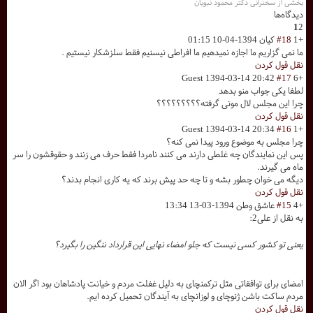
بخشی از سخنرانی دکتر محمود نبویان
دیدگاه‌ها
1
2
+1
#18
کیان
1394-04-10 01:15
ما نمی گزاریم ما اجازه نمیدهیم ما افراطی نیسنیم فقط سلزشکار نیستیم .
نقل قول کردن
Guest
1394-03-14 20:42
#17
+6
لطفا یکی جواب منو بدهد
چرا این مجلس لال مونی گرفته؟؟؟؟؟؟؟؟؟
نقل قول کردن
Guest
1394-03-14 20:34
#16
+1
چرا مجلس به موضوع ورود پیدا نمی کنه؟
پس این نمایندگان چه غلطی دارند می کنند نامردا فقط حرف می زنند و حقوقشون را سر
ماه می گیرند.
دیگه می خوان چطور بشه و تا چه حد پیش برند که یه کاری انجام بدند؟
نقل قول کردن
+4
#15
عاشق وطن
1394-03-13 13:34
به نقل از علی2:
یعنی تو کشور کسی نیست که جلو امضاء نهایی این قرارداد ننگین را بگیرد؟
امضای برای توافقاتی مثل ترکمنچای به دلیل غفلت مردم و خیانت پادشاهان بود اگر الان
مردم ساکت باشن ژنوچای و لوزانچای به آیندگان تحمیل کرده ایم.
نقل قول کردن