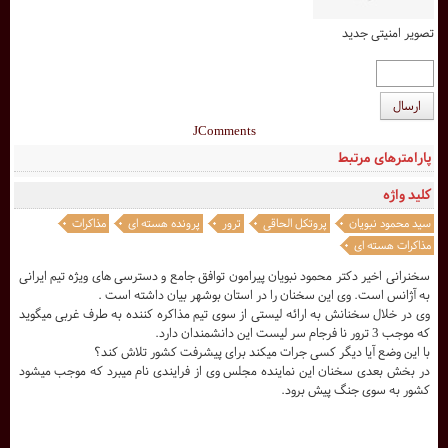
تصویر امنیتی جدید
ارسال
JComments
پارامترهای مرتبط
کلید واژه
سید محمود نبویان
پروتکل الحاقی
ترور
پرونده هسته ای
مذاکرات
مذاکرات هسته ای
سخنرانی اخیر دکتر محمود نبویان پیرامون توافق جامع و دسترسی های ویژه تیم ایرانی
به آژانس است. وی این سخنان را در استان بوشهر بیان داشته است .
وی در خلال سخنانش به ارائه لیستی از سوی تیم مذاکره کننده به طرف غربی میگوید
که موجب 3 ترور نا فرجام سر لیست این دانشمندان دارد.
با این وضع آیا دیگر کسی جرات میکند برای پیشرفت کشور تلاش کند؟
در بخش بعدی سخنان این نماینده مجلس وی از فرایندی نام میبرد که موجب میشود
کشور به سوی جنگ پیش برود.