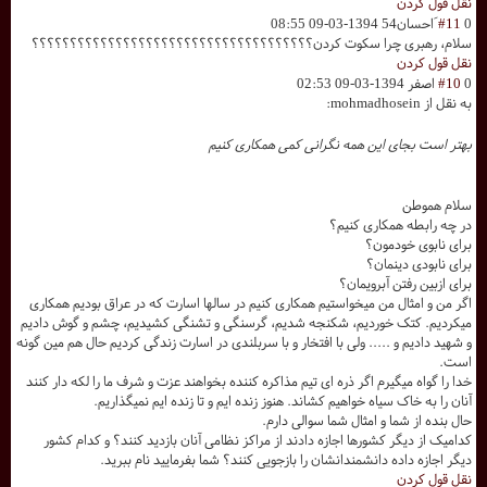
نقل قول کردن
0
#11
َاحسان54
1394-03-09 08:55
سلام، رهبری چرا سکوت کردن؟؟؟؟؟؟؟؟؟؟؟؟؟؟؟؟؟؟؟؟؟؟؟؟؟؟؟؟؟؟؟؟؟؟؟؟؟
نقل قول کردن
0
#10
اصفر
1394-03-09 02:53
به نقل از mohmadhosein:
بهتر است بجای این همه نگرانی کمی همکاری کنیم
سلام هموطن
در چه رابطه همکاری کنیم؟
برای نابوی خودمون؟
برای نابودی دینمان؟
برای ازبین رفتن آبرویمان؟
اگر من و امثال من میخواستیم همکاری کنیم در سالها اسارت که در عراق بودیم همکاری
میکردیم. کتک خوردیم، شکنجه شدیم، گرسنگی و تشنگی کشیدیم، چشم و گوش دادیم
و شهید دادیم و ..... ولی با افتخار و با سربلندی در اسارت زندگی کردیم حال هم مین گونه
است.
خدا را گواه میگیرم اگر ذره ای تیم مذاکره کننده بخواهند عزت و شرف ما را لکه دار کنند
آنان را به خاک سیاه خواهیم کشاند. هنوز زنده ایم و تا زنده ایم نمیگذاریم.
حال بنده از شما و امثال شما سوالی دارم.
کدامیک از دیگر کشورها اجازه دادند از مراکز نظامی آنان بازدید کنند؟ و کدام کشور
دیگر اجازه داده دانشمندانشان را بازجویی کنند؟ شما بفرمایید نام ببرید.
نقل قول کردن