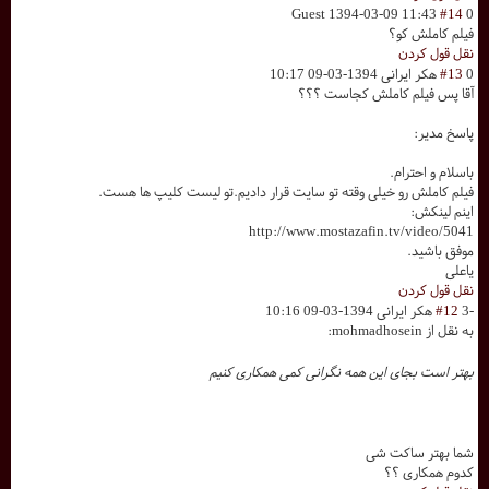
Guest
1394-03-09 11:43
#14
0
فیلم کاملش کو؟
نقل قول کردن
0
#13
هکر ایرانی
1394-03-09 10:17
آقا پس فیلم کاملش کجاست ؟؟؟
پاسخ مدیر:
باسلام و احترام.
فیلم کاملش رو خیلی وقته تو سایت قرار دادیم.تو لیست کلیپ ها هست.
اینم لینکش:
http://www.mostazafin.tv/video/5041
موفق باشید.
یاعلی
نقل قول کردن
-3
#12
هکر ایرانی
1394-03-09 10:16
به نقل از mohmadhosein:
بهتر است بجای این همه نگرانی کمی همکاری کنیم
شما بهتر ساکت شی
کدوم همکاری ؟؟