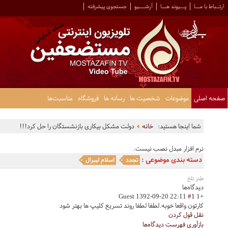
ارتــباط با مـــا
پـــیوند هـــا
آرشــــیو
جستجوی پیشرفته
صفحه اصلی
موضوعات
شخصیت ها
رسانه ها
فروشگاه
مناسبت‌ها
شما اینجا هستید:
خانه
دولت مشکل بیکاری بازنشستگان را حل کرد!!!
نرم افزار مبدل نصب نیست.
دسته بندی موضوعی :
تجدد
اسلام لیبرال
طنز تلخ
دیدگاه‌ها
Guest
1392-09-20 22:11
#1
+1
کارتون واقعا خوبه.لطفا لطفا روند تسریع کلیپ ها بهتر شود
نقل قول کردن
بازآوری فهرست دیدگاه‌ها