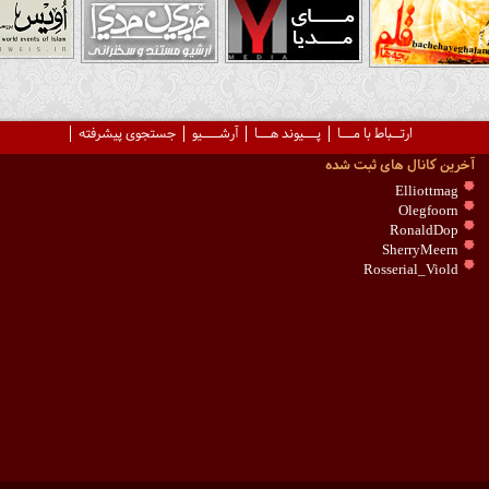
ارتــباط با مـــا
پـــیوند هـــا
آرشــــیو
جستجوی پیشرفته
آخرین کانال های ثبت شده
Elliottmag
Olegfoorn
RonaldDop
SherryMeern
Rosserial_Viold