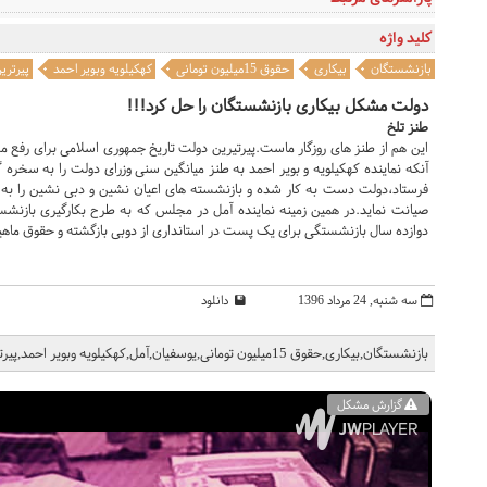
کلید واژه
بازنشستگان
بیکاری
حقوق 15میلیون تومانی
کهکیلویه وبویر احمد
پیرتری
دولت مشکل بیکاری بازنشستگان را حل کرد!!!
طنز تلخ
این هم از طنز های روزگار ماست.پیرتیرین دولت تاریخ جمهوری اسلامی برای رف
آنکه نماینده کهکیلویه و بویر احمد به طنز میانگین سنی وزرای دولت را به سخره گ
فرستاد،دولت دست به کار شده و بازنشسته های اعیان نشین و دبی نشین را به
صیانت نماید.در همین زمینه نماینده آمل در مجلس که به طرح بکارگیری بازن
دوازده سال بازنشستگی برای یک پست در استانداری از دوبی بازگشته و حقوق ماهیانه 12تا 15 میلیونی از دولت دریافت م
سه شنبه, 24 مرداد 1396
دانلود
بازنشستگان,بیکاری,حقوق 15میلیون تومانی,یوسفیان,آمل,کهکیلویه وبویر احمد,پیرترین دولت,دوبی,
گزارش مشکل