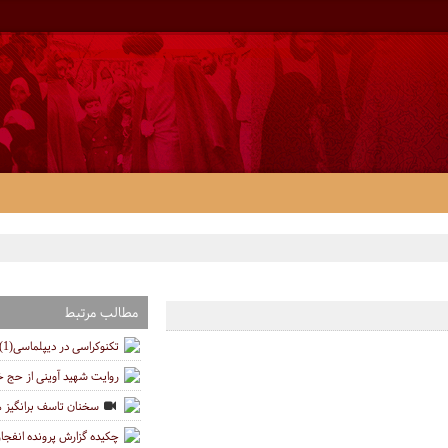
مطالب مرتبط
تکنوکراسی در دیپلماسی(1)
روایت شهید آوینی از حج خو
سخنان تاسف برانگیز ه
چکیده گزارش پرونده انفج