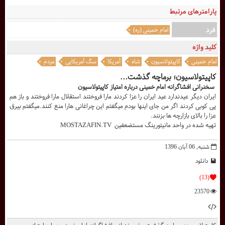
پارامترهای مرتبط
فرد
امام خمینی (ره)
کلید واژه
امام خمینی
کاپیتولاسیون
شاه
آمریکا
سگ آمریکایی
مردم
کاپیتولاسیون؛ برماچه گذشت...
سخنرانی افشاگرانه امام خمینی درباره امتياز کاپیتولاسیون
ایران دیگر عیدندارد عید ایران را عزا کردند مارا فروختند استقلال مارا فروختند و باز هم
پی کوبی کردند اگر من جای اینها بودم میگفتم این چراغانی هارا منع کنند.میگفتم بیرق
عزا را بالای بازارچه ها بزنند.
تهيه شده در واحد مانيتورينگ مستضعفين MOSTAZAFIN.TV
شنبه, 06 آبان 1396
دانلود
(13)
23570