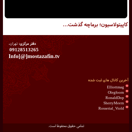
کاپیتولاسیون؛ برماچه گذشت...
دفتر مرکزی:
تهران،
09128513265
Info[@]mostazafin.tv
آخرین کانال های ثبت شده
Elliottmag
Olegfoorn
RonaldDop
SherryMeern
Rosserial_Viold
تمامی حقوق محفوظ است.