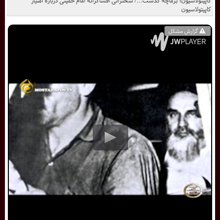
کاپیتولاسیون؛ برماچه گذشت.../ سخنرانی افشاگرانه امام خمینی درباره امتياز
کاپیتولاسیون
گزارش مشکل