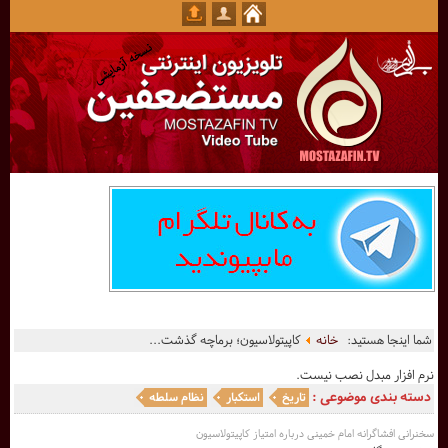
شما اینجا هستید:
خانه
کاپیتولاسیون؛ برماچه گذشت...
نرم افزار مبدل نصب نیست.
دسته بندی موضوعی :
تاریخ
استکبار
نظام سلطه
سخنرانی افشاگرانه امام خمینی درباره امتياز کاپیتولاسیون