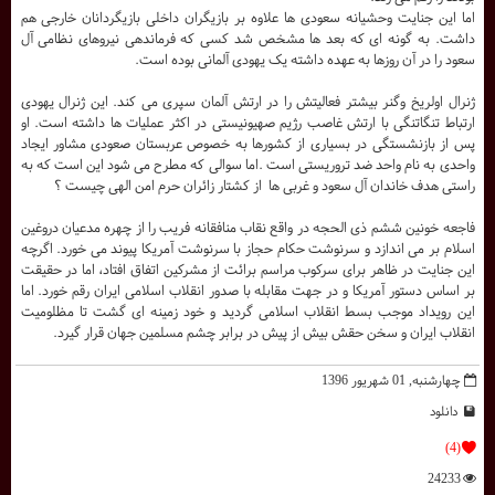
اما این جنایت وحشیانه سعودی ها علاوه بر بازیگران داخلی بازیگردانان خارجی هم
داشت. به گونه ای که بعد ها مشخص شد کسی که فرماندهی نیروهای نظامی آل
سعود را در آن روزها به عهده داشته یک یهودی آلمانی بوده است.
ژنرال اولریخ وگنر بیشتر فعالیتش را در ارتش آلمان سپری می کند. این ژنرال یهودی
ارتباط تنگاتنگی با ارتش غاصب رژیم صهیونیستی در اکثر عملیات ها داشته است. او
پس از بازنشستگی در بسیاری از کشورها به خصوص عربستان صعودی مشاور ایجاد
واحدی به نام واحد ضد تروریستی است .اما سوالی که مطرح می شود این است که به
راستی هدف خاندان آل سعود و غربی ها از کشتار زائران حرم امن الهی چیست ؟
فاجعه خونین ششم ذی الحجه در واقع نقاب منافقانه فریب را از چهره مدعیان دروغین
اسلام بر می اندازد و سرنوشت حکام حجاز با سرنوشت آمریکا پیوند می خورد. اگرچه
این جنایت در ظاهر برای سرکوب مراسم برائت از مشرکین اتفاق افتاد، اما در حقیقت
بر اساس دستور آمریکا و در جهت مقابله با صدور انقلاب اسلامی ایران رقم خورد. اما
این رویداد موجب بسط انقلاب اسلامی گردید و خود زمینه ای گشت تا مظلومیت
انقلاب ایران و سخن حقش بیش از پیش در برابر چشم مسلمین جهان قرار گیرد.
چهارشنبه, 01 شهریور 1396
دانلود
(4)
24233