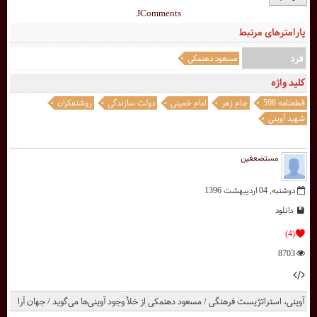
JComments
پارامترهای مرتبط
فرد
مسعود دهنمکی
کلید واژه
قطعنامه 598
جام زهر
امام خمینی
دولت سازندگی
روشنفکران
شهید آوینی
مستضعفین
دوشنبه, 04 ارديبهشت 1396
دانلود
(4)
8703
آوینی، استراتژیست فرهنگی / مسعود دهنمکی از خلأ وجود آوینی‌ها می‌گوید / جهان آرا