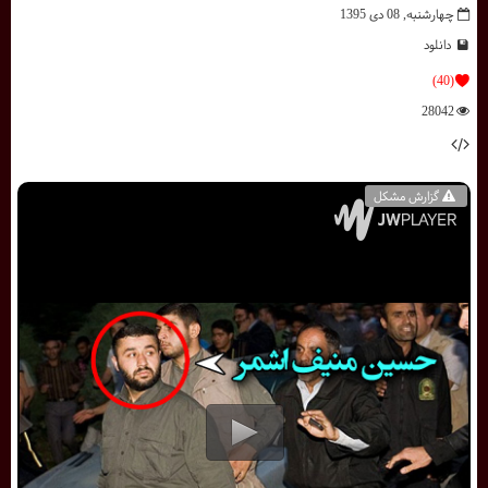
چهارشنبه, 08 دی 1395
دانلود
(40)
28042
گزارش مشکل