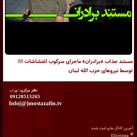
مستند جذاب «برادران» ماجرای سرکوب اغتشاشات 88
توسط نیروهای حزب الله لبنان
دفتر مرکزی:
تهران،
09128513265
Info[@]mostazafin.tv
آخرین کانال های ثبت شده
Elliottmag