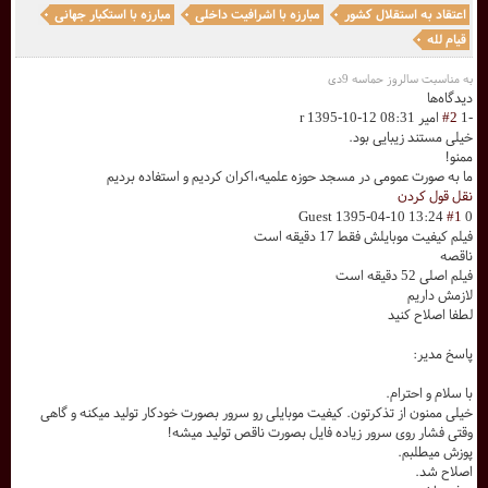
اعتقاد به استقلال کشور
مبارزه با اشرافیت داخلی
مبارزه با استکبار جهانی
قیام لله
به مناسبت سالروز حماسه 9دی
دیدگاه‌ها
-1
#2
امیر r
1395-10-12 08:31
خیلی مستند زیبایی بود.
ممنو!
ما به صورت عمومی در مسجد حوزه علمیه،اکران کردیم و استفاده بردیم
نقل قول کردن
Guest
1395-04-10 13:24
#1
0
فیلم کیفیت موبایلش فقط 17 دقیقه است
ناقصه
فیلم اصلی 52 دقیقه است
لازمش داریم
لطفا اصلاح کنید
پاسخ مدیر:
با سلام و احترام.
خیلی ممنون از تذکرتون. کیفیت موبایلی رو سرور بصورت خودکار تولید میکنه و گاهی
وقتی فشار روی سرور زیاده فایل بصورت ناقص تولید میشه!
پوزش میطلبم.
اصلاح شد.