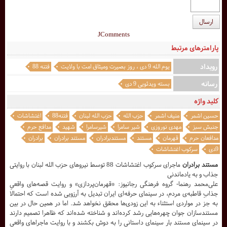
ارسال
JComments
پارامترهای مرتبط
رویداد
یوم الله 9 دی ، روز بصيرت وميثاق امت با ولايت
فتنه 88
رسانه
بسته ویدئویی 9 دی
کلید واژه
حسین اشمر
منیف اشمر
حزب الله
حزب الله لبنان
فتنه88
اغتشاشات
جنبش سبز
مهدی نوروزی
شیر سامرا
شیرسامرا
شهید
مدافع حرم
مدافعان حرم
قهرمان
مستند
مستندبرادران
مستند برادران
برادران
9دی
سرکوب اغتشاشات
مستند برادران
ماجرای سرکوب اغتشاشات 88 توسط نیروهای حزب الله لبنان با روایتی
جذاب و به یادماندنی
علی‌محمد رهنما- گروه فرهنگی رجانیوز: «قهرمان‌پردازی» و روایت قصه‌های واقعیِ
جذابِ قاطبه‌ی مردم، در سینمای حرفه‌ای ایران تبدیل به آرزویی شده است که احتمالا
به جز در مواردی استثناء به این زودی‌ها محقق نخواهد شد. اما در همین حال در بین
مستندسازان جوان چهره‌هایی رشد کرده‌اند و شناخته‌ شده‌اند که ظاهرا تصمیم دارند
در سینمای مستند بار سینمای داستانی را به دوش بکشند و با روایت ماجراهای واقعی