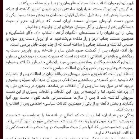
قهرمان‌های جوان انقلاب، خلاء سینمای «قهرمان‌پرداز» را برای مخاطب پرکنند.
به گزارش "رجانیوز"، مستند «برادران» ساخته‌ی مهدی نقویان که روز گذشته از شبکه
سوم‌سیما پخش شد- و به دلیل استقبال فراوان مخاطبان به پخش مجدد رسید- یکی از
همین دست فیلم‌های سینمای مستند ایران است که بی‌اغراق، حتی از حیث
داستانگویی هم از بسیاری از آثار سینمای حرفه‌ای ایران جلوترند و جذاب‌تر.
پیش از این نقویان را با مستندهای «نگهبان آراء»، «انتخاب ۱۰»، «گاو خشمگین» و
همچنین مستند جذاب «رمز و راز ملکه» می‌شناختیم اما او این‌بار دست روی سوژه‌ای
حساس گذاشته و مستند جذابی را ساخته است که از چند جهت قابل بررسی است.
اول آنکه نقویان پس از گذشت حدود شش سال از فتنه۸۸ برای اولین‌بار دست به
رمزگشایی و بازخوانی اتفاقاتی از فتنه زده است که بصورت عجیب و باورنکردنی در طول
سال‌های گذشته هیچگاه در رسانه‌‌های عمومی مورد بازخوانی جدی قرار نگرفتند و همواره
بصورت شبهه‌ای جدی در ذهن پیگیران اتفاقات سیاسی ماندند.
مسئله این است که شبهه‌ی حضور نیروهای حزب‌الله لبنان در اتفاقات پس از انتخابات
۸۸ با وجود مانور گسترده‌ی رسانه‌های ضدانقلاب بر روی آن طبعا نباید سوژه و موضوعی
می‌بود که در طول چند سال پس از آن اتفاقات در رسانه‌ها، به‌ویژه در رسانه‌ی ملی، به
آن پرداخته نشود، اما با این‌همه بر روی این اتفاقات و اتفاقات بسیاری از این دست
سرپوش گذاشته شد تا پس از سال‌ها مستندسازانی مانند نقویان دست روی آنها
بگذارند و بخش ناگفته‌ای از یکی از مهمترین اتفاقات سیاسی- اجتماعی پس از انقلاب را
روایت کنند.
ویژگی دوم «برادران» اما این است که اتفاقی در فتنه ۸۸ را به واسطه‌ی شخصیت
محوریش؛ «شهید مهدی نوروزی»، به اتفاق و شخصیت‌هایی مهم در امروز گره می‌زند.
اتفاق و شخصیت‌هایی که آنها هم از حیث مظلومیت در پرداخت رسانه دست‌کمی از
اتفاقات تلخ فتنه۸۸ ندارند.
ما- مخاطب- با روایت زندگی «شهید مهدی نوروزی»، از فتنه و شعار «نه‌غزه نه لبنان