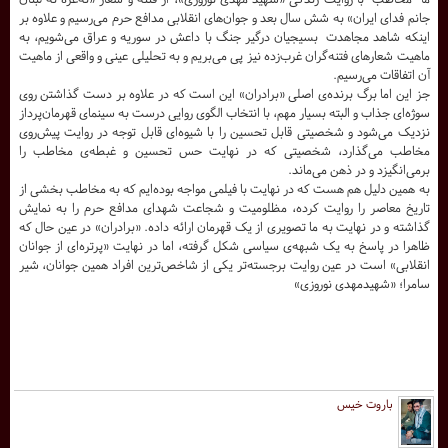
جانم فدای ایران» به شش سال بعد و جوان‌های انقلابی مدافع حرم می‌رسیم و علاوه بر
اینکه شاهد مجاهدت بسیجیان درگیر جنگ با داعش در سوریه و عراق می‌شویم، به
ماهیت شعارهای فتنه‌گران غرب‌زده نیز پی می‌بریم و به تحلیلی عینی و واقعی از ماهیت
آن اتفاقات می‌رسیم.
جز این اما برگ برنده‌ی اصلی «برادران» این است که در علاوه بر دست گذاشتن روی
سوژه‌ای جذاب و البته بسیار مهم، با انتخاب الگوی روایی درست به سینمای قهرمان‌پرداز
نزدیک می‌شود و شخصیتی قابل تحسین را با شیوه‌ای قابل توجه در روایت پیش‌روی
مخاطب می‌گذارد، شخصیتی که در نهایت حس تحسین و غبطه‌ی مخاطب را
برمی‌انگیزد و در ذهن می‌ماند.
به همین دلیل هم هست که در نهایت با فیلمی مواجه بوده‌ایم که به مخاطب بخشی از
تاریخ معاصر را روایت کرده، مظلومیت و شجاعت شهدای مدافع حرم را به نمایش
گذاشته و در نهایت به ما تصویری از یک قهرمان ارائه داده. «برادران» در عین حال که
ظاهرا در پاسخ به یک شبهه‌ی سیاسی شکل گرفته، اما در نهایت «پرتره‌ای از جوانان
انقلابی» است در عین روایت برجسته‌تر یکی از شاخص‌ترین افراد همین جوانان، شیر
سامرا؛ «شهیدمهدی نوروزی»
باروت خیس