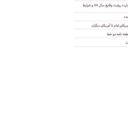
مستند «یزدان تفنگ ندارد» روایت وقایع سال ۸۸ و شرایط
ه»
ته نامه دو خط
ت