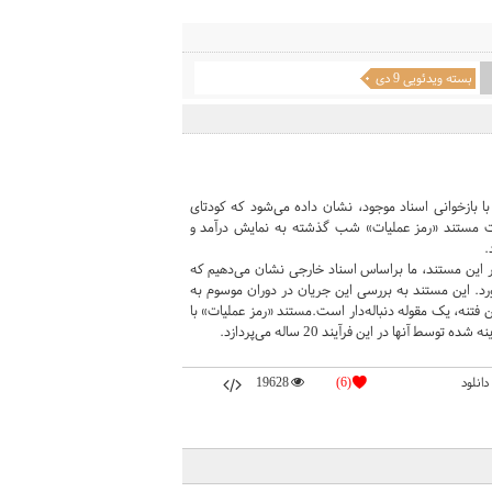
بسته ویدئویی 9 دی
بازخوانی اسناد موجود، نشان داده می‌شود که کودتای
طراحی 20 ساله بوده. قسمت نخست مستند «رمز عملیات» شب گذشته به نمایش درآمد و
در این مستند، ما براساس اسناد خارجی نشان می‌دهیم که
ره) کلید خورد. این مستند به بررسی این جریان در دوران موسوم به
ی‌پردازد و نشان می‌دهد که این فتنه، یک مقوله دنباله‌دار است.مستند «رمز عملیات» با
نها در این فرآیند 20 ساله می‌پردازد.
دانلود
(6)
19628