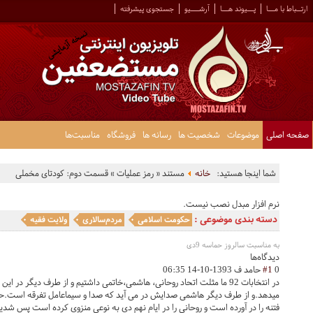
ارتــباط با مـــا
پـــیوند هـــا
آرشــــیو
جستجوی پیشرفته
صفحه اصلی
موضوعات
شخصیت ها
رسانه ها
فروشگاه
مناسبت‌ها
شما اینجا هستید:
خانه
مستند « رمز عملیات » قسمت دوم: کودتای مخملی
نرم افزار مبدل نصب نیست.
دسته بندی موضوعی :
حکومت اسلامی
مردم‌سالاری
ولایت فقیه
به مناسبت سالروز حماسه 9دی
دیدگاه‌ها
0
#1
حامد ف
1393-10-14 06:35
در انتخابات 92 ما مثلت اتحاد روحانی، هاشمی،خاتمی داشتیم و از طرف دیگر در
میدهد.و از طرف دیگر هاشمی صدایش در می آید که صدا و سیماعامل تفرقه است.حال
فتنه را در آورده است و روحانی را در ایام نهم دی به نوعی منزوی کرده است پس شدید