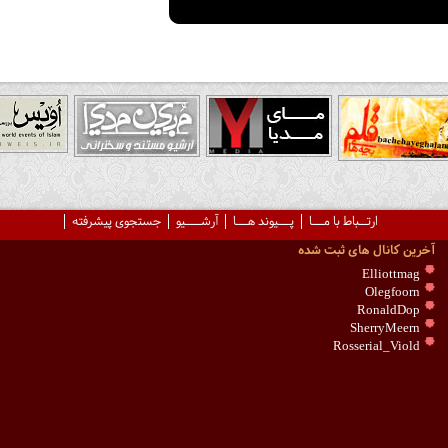
ارتــباط با مـــا
پـــیوند هـــا
آرشــــیو
جستجوی پیشرفته
آخرین کانال های ثبت شده
Elliottmag
Olegfoorn
RonaldDop
SherryMeern
Rosserial_Viold