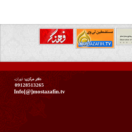
دفتر مرکزی:
تهران،
09128513265
Info[@]mostazafin.tv