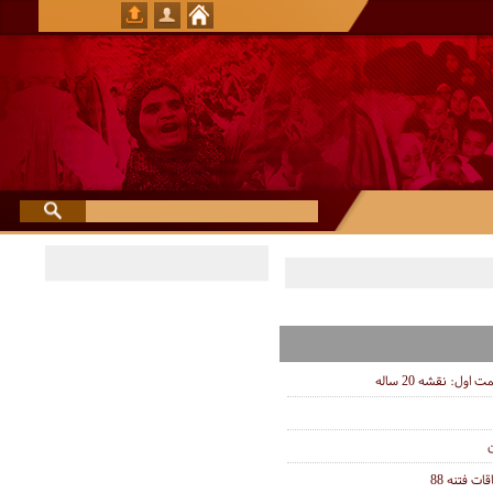
ول: نقشه 20 ساله
ن
ت فتنه 88