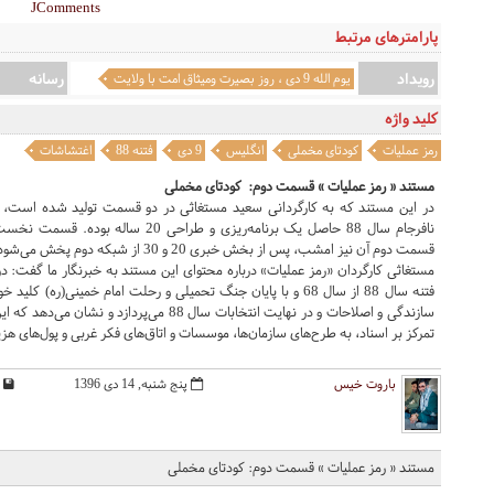
JComments
پارامترهای مرتبط
رویداد
رسانه
یوم الله 9 دی ، روز بصيرت وميثاق امت با ولايت
کلید واژه
رمز عملیات
کودتای مخملی
انگلیس
9 دی
فتنه 88
اغتشاشات
مستند « رمز عملیات » قسمت دوم: کودتای مخملی
در این مستند که به کارگردانی سعید مستغاثی در دو قسمت تولید شده است، با 
نافرجام سال 88 حاصل یک برنامه‌ریزی و 
قسمت دوم آن نیز امشب، پس از بخش خبری 20 و 30 از شبکه دوم پخش می‌شود.
مستغاثی کارگردان «رمز عملیات» درباره محتوای این مستند به خبرنگار ما گفت: 
فتنه سال 88 از سال 68 و با پایان جنگ تحمیلی و رحلت امام خمینی(
سازندگی و اصلاحات و در نهایت انتخابات سال 88 م
تمرکز بر اسناد، به طرح‌های سازمان‌ها، موسسات و اتاق‌های فکر غربی و پول‌های هزینه شده توسط آ
باروت خیس
پنج شنبه, 14 دی 1396
مستند « رمز عملیات » قسمت دوم: کودتای مخملی