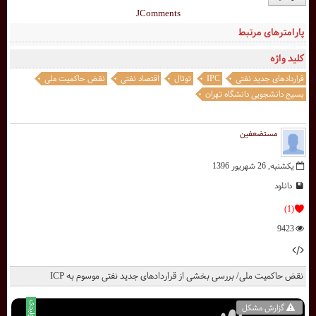
JComments
پارامترهای مرتبط
کلید واژه
قراردادهای جدید نفتی
IPC
توتال
اقتصاد نفتی
نقض حاکمیت ملی
بسیج دانشجویی دانشگاه تهران
مستضعفین
یکشنبه, 26 شهریور 1396
دانلود
(1)
9423
نقض حاکمیت ملی/ بررسی بخشی از قراردادهای جدید نفتی موسوم به ICP
گزارش مشکل