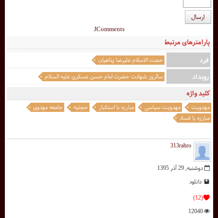
ارسال
JComments
پارامترهای مرتبط
فرد
حجت الاسلام علیرضا پناهیان
رویداد
سالروز شهادت حضرت امام حسن عسکری علیه السلام
کلید واژه
مهدویت
مهدویت سیاسی
مبارزه با استکبار
حجتیه
جامعه مهدوی
مبارزه با فساد
313rahro
دوشنبه, 29 آذر 1395
دانلود
(12)
12040