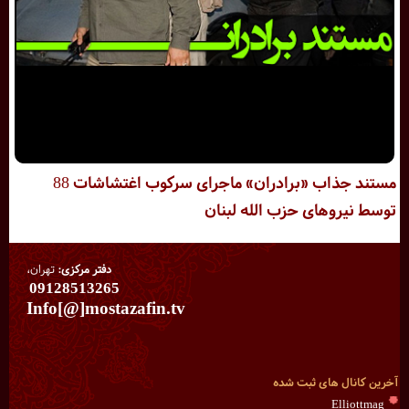
مستند جذاب «برادران» ماجرای سرکوب اغتشاشات 88
توسط نیروهای حزب الله لبنان
دفتر مرکزی:
تهران،
09128513265
Info[@]mostazafin.tv
آخرین کانال های ثبت شده
Elliottmag