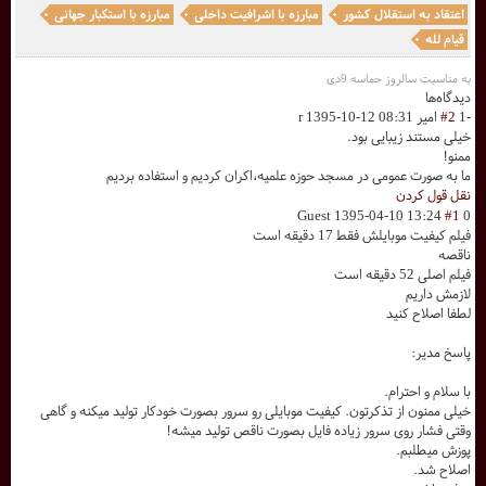
اعتقاد به استقلال کشور
مبارزه با اشرافیت داخلی
مبارزه با استکبار جهانی
قیام لله
به مناسبت سالروز حماسه 9دی
دیدگاه‌ها
-1
#2
امیر r
1395-10-12 08:31
خیلی مستند زیبایی بود.
ممنو!
ما به صورت عمومی در مسجد حوزه علمیه،اکران کردیم و استفاده بردیم
نقل قول کردن
Guest
1395-04-10 13:24
#1
0
فیلم کیفیت موبایلش فقط 17 دقیقه است
ناقصه
فیلم اصلی 52 دقیقه است
لازمش داریم
لطفا اصلاح کنید
پاسخ مدیر:
با سلام و احترام.
خیلی ممنون از تذکرتون. کیفیت موبایلی رو سرور بصورت خودکار تولید میکنه و گاهی
وقتی فشار روی سرور زیاده فایل بصورت ناقص تولید میشه!
پوزش میطلبم.
اصلاح شد.