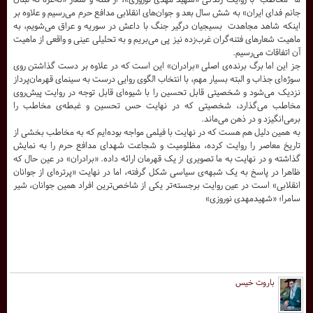
جانم فدای ایران» به شش سال بعد و جوان‌های انقلابی مدافع حرم می‌رسیم و علاوه بر
اینکه شاهد مجاهدت بسیجیان درگیر جنگ با داعش در سوریه و عراق می‌شویم، به
ماهیت شعارهای فتنه‌گران غرب‌زده نیز پی می‌بریم و به تحلیلی عینی و واقعی از ماهیت
آن اتفاقات می‌رسیم.
جز این اما برگ برنده‌ی اصلی «برادران» این است که در علاوه بر دست گذاشتن روی
سوژه‌ای جذاب و البته بسیار مهم، با انتخاب الگوی روایی درست به سینمای قهرمان‌پرداز
نزدیک می‌شود و شخصیتی قابل تحسین را با شیوه‌ای قابل توجه در روایت پیش‌روی
مخاطب می‌گذارد، شخصیتی که در نهایت حس تحسین و غبطه‌ی مخاطب را
برمی‌انگیزد و در ذهن می‌ماند.
به همین دلیل هم هست که در نهایت با فیلمی مواجه بوده‌ایم که به مخاطب بخشی از
تاریخ معاصر را روایت کرده، مظلومیت و شجاعت شهدای مدافع حرم را به نمایش
گذاشته و در نهایت به ما تصویری از یک قهرمان ارائه داده. «برادران» در عین حال که
ظاهرا در پاسخ به یک شبهه‌ی سیاسی شکل گرفته، اما در نهایت «پرتره‌ای از جوانان
انقلابی» است در عین روایت برجسته‌تر یکی از شاخص‌ترین افراد همین جوانان، شیر
سامرا؛ «شهیدمهدی نوروزی»
باروت خیس