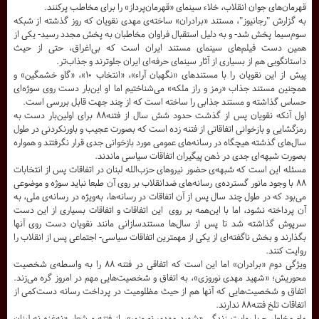
قهرمان‌های جوان انقلاب، خلاء سینمای «قهرمان‌پرداز» را برای مخاطب پرکنند.
به گزارش "رجانیوز"، مستند «برادران» ساخته‌ی مهدی نقویان که روز گذشته از شبکه
سوم‌سیما پخش شد- و به دلیل استقبال فراوان مخاطبان به پخش مجدد رسید- یکی از
همین دست فیلم‌های سینمای مستند ایران است که بی‌اغراق، حتی از حیث
داستانگویی هم از بسیاری از آثار سینمای حرفه‌ای ایران جلوترند و جذاب‌تر.
پیش از این نقویان را با مستندهای «نگهبان آراء»، «انتخاب ۱۰»، «گاو خشمگین» و
همچنین مستند جذاب «رمز و راز ملکه» می‌شناختیم اما او این‌بار دست روی سوژه‌ای
حساس گذاشته و مستند جذابی را ساخته است که از چند جهت قابل بررسی است.
اول آنکه نقویان پس از گذشت حدود شش سال از فتنه۸۸ برای اولین‌بار دست به
رمزگشایی و بازخوانی اتفاقاتی از فتنه زده است که بصورت عجیب و باورنکردنی در طول
سال‌های گذشته هیچگاه در رسانه‌‌های عمومی مورد بازخوانی جدی قرار نگرفتند و همواره
بصورت شبهه‌ای جدی در ذهن پیگیران اتفاقات سیاسی ماندند.
مسئله این است که شبهه‌ی حضور نیروهای حزب‌الله لبنان در اتفاقات پس از انتخابات
۸۸ با وجود مانور گسترده‌ی رسانه‌های ضدانقلاب بر روی آن طبعا نباید سوژه و موضوعی
می‌بود که در طول چند سال پس از آن اتفاقات در رسانه‌ها، به‌ویژه در رسانه‌ی ملی، به
آن پرداخته نشود، اما با این‌همه بر روی این اتفاقات و اتفاقات بسیاری از این دست
سرپوش گذاشته شد تا پس از سال‌ها مستندسازانی مانند نقویان دست روی آنها
بگذارند و بخش ناگفته‌ای از یکی از مهمترین اتفاقات سیاسی- اجتماعی پس از انقلاب را
روایت کنند.
ویژگی دوم «برادران» اما این است که اتفاقی در فتنه ۸۸ را به واسطه‌ی شخصیت
محوریش؛ «شهید مهدی نوروزی»، به اتفاق و شخصیت‌هایی مهم در امروز گره می‌زند.
اتفاق و شخصیت‌هایی که آنها هم از حیث مظلومیت در پرداخت رسانه دست‌کمی از
اتفاقات تلخ فتنه۸۸ ندارند.
ما- مخاطب- با روایت زندگی «شهید مهدی نوروزی»، از فتنه و شعار «نه‌غزه نه لبنان