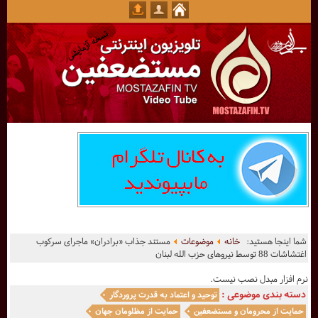
شما اینجا هستید:
خانه
موضوعات
مستند جذاب «برادران» ماجرای سرکوب
اغتشاشات 88 توسط نیروهای حزب الله لبنان
نرم افزار مبدل نصب نیست.
دسته بندی موضوعی :
توحید و اعتماد به قدرت پروردگار
حمایت از محرومان و مستضعفین
حمایت از مظلومان جهان