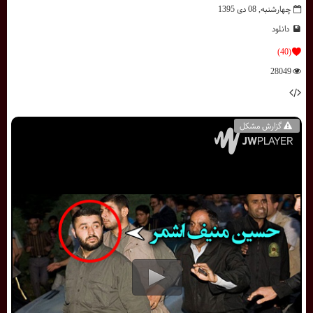
چهارشنبه, 08 دی 1395
دانلود
(40)
28049
گزارش مشکل