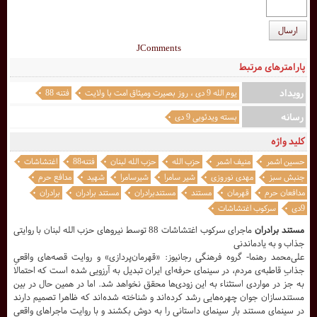
ارسال
JComments
پارامترهای مرتبط
رویداد
یوم الله 9 دی ، روز بصيرت وميثاق امت با ولايت
فتنه 88
رسانه
بسته ویدئویی 9 دی
کلید واژه
حسین اشمر
منیف اشمر
حزب الله
حزب الله لبنان
فتنه88
اغتشاشات
جنبش سبز
مهدی نوروزی
شیر سامرا
شیرسامرا
شهید
مدافع حرم
مدافعان حرم
قهرمان
مستند
مستندبرادران
مستند برادران
برادران
9دی
سرکوب اغتشاشات
مستند برادران
ماجرای سرکوب اغتشاشات 88 توسط نیروهای حزب الله لبنان با روایتی
جذاب و به یادماندنی
علی‌محمد رهنما- گروه فرهنگی رجانیوز: «قهرمان‌پردازی» و روایت قصه‌های واقعیِ
جذابِ قاطبه‌ی مردم، در سینمای حرفه‌ای ایران تبدیل به آرزویی شده است که احتمالا
به جز در مواردی استثناء به این زودی‌ها محقق نخواهد شد. اما در همین حال در بین
مستندسازان جوان چهره‌هایی رشد کرده‌اند و شناخته‌ شده‌اند که ظاهرا تصمیم دارند
در سینمای مستند بار سینمای داستانی را به دوش بکشند و با روایت ماجراهای واقعی