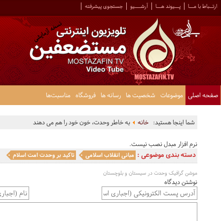
ارتــباط با مـــا
پـــیوند هـــا
آرشــــیو
جستجوی پیشرفته
صفحه اصلی
موضوعات
شخصیت ها
رسانه ها
فروشگاه
مناسبت‌ها
شما اینجا هستید:
خانه
به خاطر وحدت، خون خود را هم می دهند
نرم افزار مبدل نصب نیست.
دسته بندی موضوعی :
مبانی انقلاب اسلامی
تاکید بر وحدت امت اسلام
موشن گرافیک وحدت در سیستان و بلوچستان
نوشتن دیدگاه