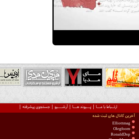
ارتــباط با مـــا
پـــیوند هـــا
آرشــــیو
جستجوی پیشرفته
آخرین کانال های ثبت شده
Elliottmag
Olegfoorn
RonaldDop