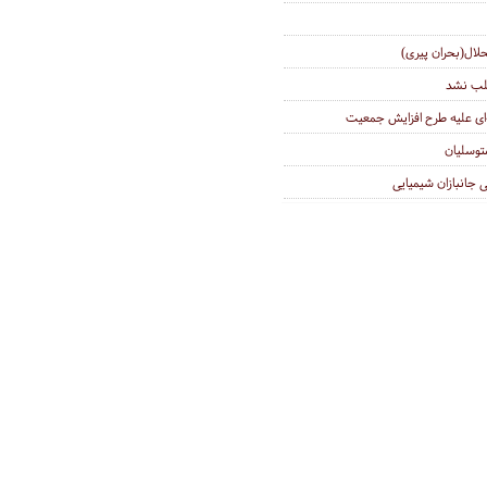
لال(بحران پیری)
ای علیه طرح افزایش جمعیت
متوسلیان
ی جانبازان شیمیایی