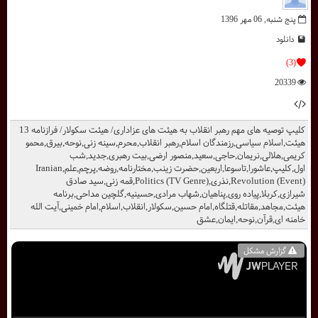
پنج شنبه, 06 مهر 1396
دانلود
(3)
20339
کلیپ توصیه های مهم رهبر انقلاب به هیئت های عزاداری/ هیئت سکولار/ فرازنامه 13
هیئت,اسلام سیاسی,رزمندگان اسلام,رهبر انقلاب,محرم,سینه زنی,نوحه,بیرق,محمو
کریمی,هلالی,نریمان,حاجی,سعید,منصور ارضی,بیت رهبری,جدید,شب
اول,کلیپ,عاشورا,تاسوعا,اربعین,حضرت زینب,مختارنامه,روضه,پرچم,علم,Iranian
Revolution (Event),نذری,Politics (TV Genre),قمه زنی,سید صادق
شیرازی,کربلا,پیاده روی,پناهیان,شهاب مرادی,حسینیه,گلچین مداحی,برنامه
هیئت,مجاهد,مقاتله,قتلگاه,امام حسین,سکولار,انقلاب,اسلام,امام خمینی,آیت الله
خامنه ای,قرآن,نوحه,ایمان,عشق
گزارش مشکل