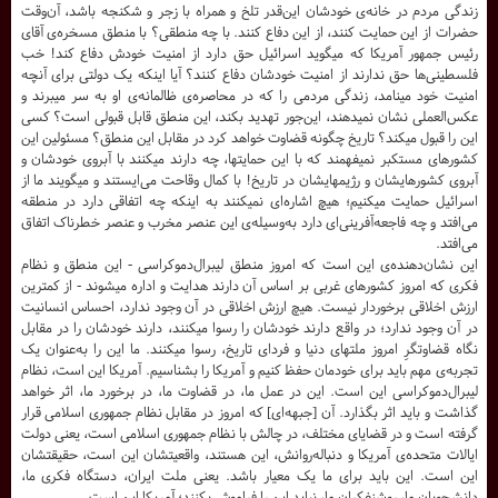
زندگى مردم در خانه‌‌ى خودشان این‌‌قدر تلخ و همراه با زجر و شکنجه باشد، آن‌‌وقت
حضرات از این حمایت کنند، از این دفاع کنند. با چه منطقى؟ با منطق مسخره‌‌ى آقاى
رئیس جمهور آمریکا که میگوید اسرائیل حق دارد از امنیت خودش دفاع کند! خب
فلسطینى‌‌ها حق ندارند از امنیت خودشان دفاع کنند؟ آیا اینکه یک دولتى براى آنچه
امنیت خود مینامد، زندگى مردمى را که در محاصره‌‌ى ظالمانه‌‌ى او به سر میبرند و
عکس‌‌العملى نشان نمیدهند، این‌‌جور تهدید بکند، این منطق قابل قبولى است؟ کسى
این را قبول میکند؟ تاریخ چگونه قضاوت خواهد کرد در مقابل این منطق؟ مسئولین این
کشورهاى مستکبر نمیفهمند که با این حمایتها، چه دارند میکنند با آبروى خودشان و
آبروى کشورهایشان و رژیمهایشان در تاریخ! با کمال وقاحت مى‌‌ایستند و میگویند ما از
اسرائیل حمایت میکنیم؛ هیچ اشاره‌‌اى نمیکنند به اینکه چه اتفاقى دارد در منطقه
مى‌‌افتد و چه فاجعه‌‌آفرینى‌‌اى دارد به‌‌وسیله‌‌ى این عنصر مخرب و عنصر خطرناک اتفاق
مى‌‌افتد.
این نشان‌‌دهنده‌‌ى این است که امروز منطق لیبرال‌‌دموکراسى - این منطق و نظام
فکرى که امروز کشورهاى غربى بر اساس آن دارند هدایت و اداره میشوند - از کمترین
ارزش اخلاقى برخوردار نیست. هیچ ارزش اخلاقى در آن وجود ندارد، احساس انسانیت
در آن وجود ندارد؛ در واقع دارند خودشان را رسوا میکنند، دارند خودشان را در مقابل
نگاه قضاوتگرِ امروز ملتهاى دنیا و فرداى تاریخ، رسوا میکنند. ما این را به‌‌عنوان یک
تجربه‌‌ى مهم باید براى خودمان حفظ کنیم و آمریکا را بشناسیم. آمریکا این است، نظام
لیبرال‌‌دموکراسى این است. این در عمل ما، در قضاوت ما، در برخورد ما، اثر خواهد
گذاشت و باید اثر بگذارد. آن [جبهه‌‌اى‌‌] که امروز در مقابل نظام جمهورى اسلامى قرار
گرفته است و در قضایاى مختلف، در چالش با نظام جمهورى اسلامى است، یعنى دولت
ایالات متحده‌‌ى آمریکا و دنباله‌‌روانش، این هستند، واقعیتشان این است، حقیقتشان
این است. این باید براى ما یک معیار باشد. یعنى ملت ایران، دستگاه فکرى ما،
دانشجویان ما، روشنفکران ما، نباید این را فراموش بکنند؛ آمریکا این است.