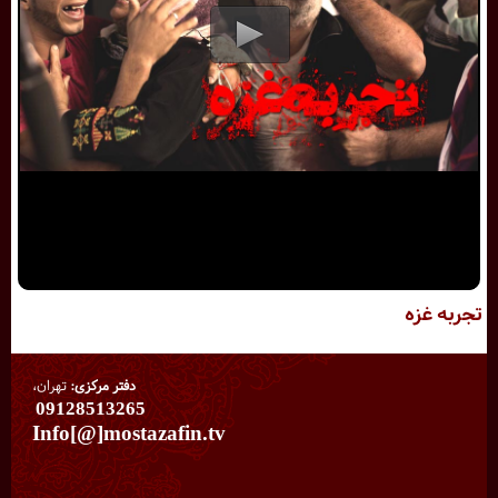
تجربه غزه
دفتر مرکزی:
تهران،
09128513265
Info[@]mostazafin.tv