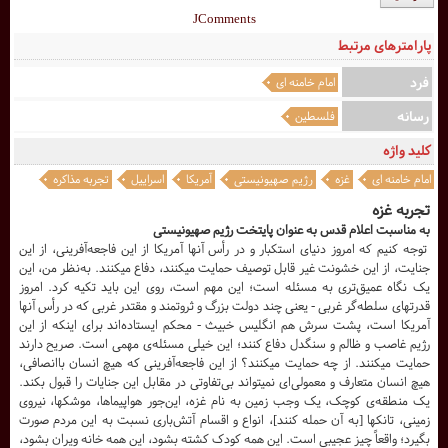
JComments
پارامترهای مرتبط
فرد
امام خامنه ای
رسانه
فلسطین
کلید واژه
امام خامنه ای
غزه
رژیم صهیونیستی
آمریکا
اسراییل
تجربه مذاکره
تجربه غزه
به مناسبت اعلام قدس به عنوان پایتخت رژیم صهیونیستی
توجه کنیم که امروز دنیاى استکبار و در رأس آنها آمریکا از این فاجعه‌‌آفرینى، از این
جنایت، از این خشونت غیر قابل توصیف حمایت میکنند، دفاع میکنند. به‌‌نظر من، این
یک نگاه عمیق‌‌ترى به مسئله است؛ این مهم است، روى این باید تکیه کرد. امروز
قدرتهاى سلطه‌‌گر غربى - یعنى چند دولت بزرگ و ثروتمند و مقتدر غربى که در رأس آنها
آمریکا است، پشت سرش هم انگلیس خبیث - محکم ایستاده‌‌اند براى اینکه از این
رژیم غاصب و ظالم و سنگدل دفاع کنند؛ این خیلى مسئله‌‌ى مهمى است. صریح دارند
حمایت میکنند. از چه حمایت میکنند؟ از این فاجعه‌‌آفرینى که هیچ انسان باانصافى،
هیچ انسان متعارف و معمولى‌‌اى نمیتواند بى‌‌تفاوتى در مقابل این جنایات را قبول بکند.
یک منطقه‌‌ى کوچک، یک وجب زمین به نام غزه، این‌‌جور هواپیماها، موشکها، نیروى
زمینى، تانکها [به آن حمله کنند]، انواع و اقسام آتش‌‌بارى نسبت به این مردم صورت
بگیرد؛ واقعاً چیز عجیبى است. این همه کودک کشته بشود، این همه خانه ویران بشود،