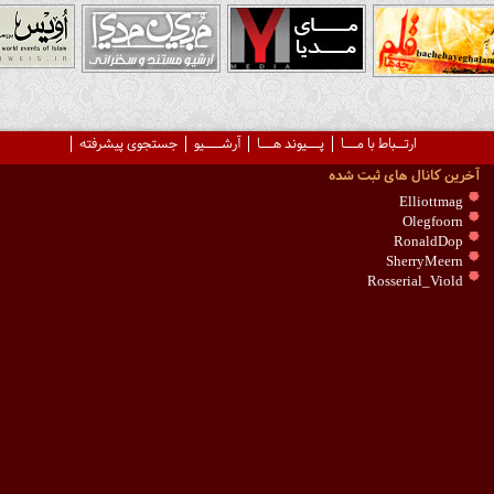
ارتــباط با مـــا
پـــیوند هـــا
آرشــــیو
جستجوی پیشرفته
آخرین کانال های ثبت شده
Elliottmag
Olegfoorn
RonaldDop
SherryMeern
Rosserial_Viold