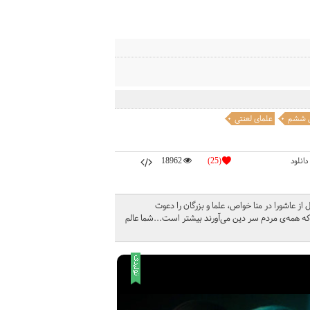
 ششم
علمای لعنتی
دانلود
(25)
18962
 عاشورا در منا خواص، علما و بزرگان را دعوت
 که همه‌ی مردم سر دین می‌آورند بیشتر است...شما عالم