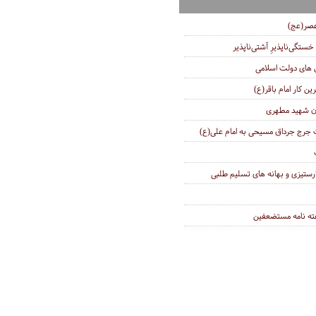
عصر(عج)
خستگى‌ناپذیرِ آشتى‌ناپذیر
ای دولت اسلامی
ین کار امام باقر(ع)
ان شهید مطهری
دت جرج جرداق مسیحی به امام علی(ع)
ارستیزی و بهانه های تسلیم طلبی
ه نامه مستضعفین