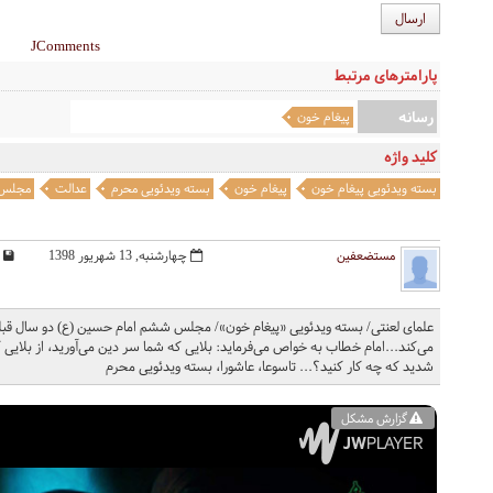
ارسال
JComments
پارامترهای مرتبط
رسانه
پیغام خون
کلید واژه
بسته ویدئویی پیغام خون
پیغام خون
بسته ویدئویی محرم
عدالت
مجلس
مستضعفین
چهارشنبه, 13 شهریور 1398
علمای لعنتی/ بسته ویدئویی «پیغام خون»/ مجلس ششم امام حسین (ع) دو سال قبل از
می‌کند...امام خطاب به خواص می‌فرماید: بلایی که شما سر دین می‌آورید، از بلایی
شدید که چه کار کنید؟... تاسوعا، عاشورا، بسته ویدئویی محرم
گزارش مشکل