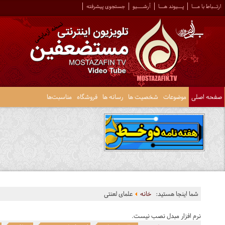
ارتــباط با مـــا
پـــیوند هـــا
آرشــــیو
جستجوی پیشرفته
صفحه اصلی
موضوعات
شخصیت ها
رسانه ها
فروشگاه
مناسبت‌ها
شما اینجا هستید:
خانه
علمای لعنتی
نرم افزار مبدل نصب نیست.