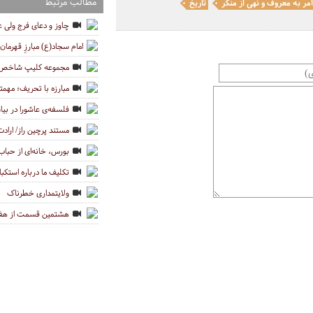
مطالب مرتبط
مر به معروف و نهی از منکر
تاریخ
چاوز و دعای فرج ولی 
امام سجاد(ع) مبارزِ قهرمان 
مجموعه کلیپ شاخص ه
مبارزه با تحریف؛ مهمتر
فلسفه‌ی عاشورا در بی
مستند پرچین راز/ ارا
بورس، خانه‌ای از حباب
تکلیف ما درباره استکب
ولایتمداری خطرناک
هشتمین قسمت از هفت