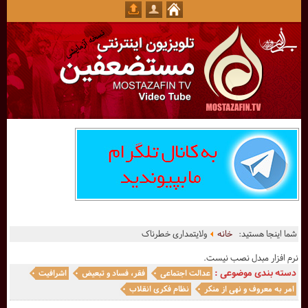
شما اینجا هستید:
خانه
ولایتمداری خطرناک
نرم افزار مبدل نصب نیست.
دسته بندی موضوعی :
عدالت اجتماعی
فقر، فساد و تبعیض
اشرافیت
امر به معروف و نهی از منکر
نظام فکری انقلاب