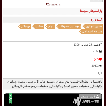
JComments
پارامترهای مرتبط
کلید واژه
حسین شهبازی
ولایتمداری خطرناک
برجام
مجلس
لاریجانی
مصاحبه اختصاصی
شنبه, 25 شهریور 1396
دانلود
(22)
21603
ولایتمداری خطرناک قسمت دوم سخنان ارزشمند جناب آقای حسین شهبازی پیرامون
ولایتمداری خطرناک حسین شهبازی,ولایتمداری خطرناک,برجام,مجلس,لاریجانی
گزارش مشکل