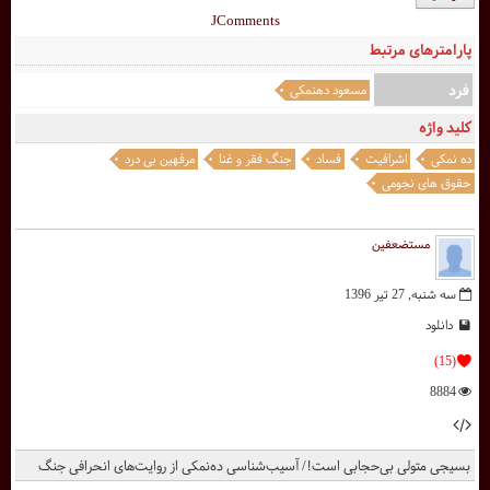
JComments
پارامترهای مرتبط
فرد
مسعود دهنمکی
کلید واژه
ده نمکی
اشرافیت
فساد
جنگ فقر و غنا
مرفهین بی درد
حقوق های نجومی
مستضعفین
سه شنبه, 27 تیر 1396
دانلود
(15)
8884
بسیجی متولی بی‌حجابی است!/ آسیب‌شناسی ده‌نمکی از روایت‌های انحرافی جنگ