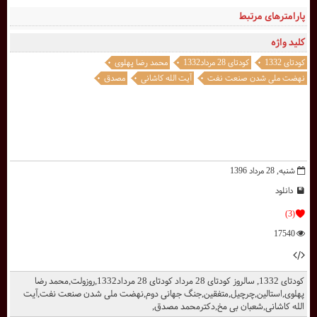
پارامترهای مرتبط
کلید واژه
کودتای 1332
کودتای 28 مرداد1332
محمد رضا پهلوی
نهضت ملی شدن صنعت نفت
آیت الله کاشانی
مصدق
شنبه, 28 مرداد 1396
دانلود
(3)
17540
کودتای 1332, سالروز کودتای 28 مرداد کودتای 28 مرداد1332,روزولت,محمد رضا
پهلوی,استالین,چرچیل,متفقین,جنگ جهانی دوم,نهضت ملی شدن صنعت نفت,آیت
الله کاشانی,شعبان بی مخ,دکترمحمد مصدق,