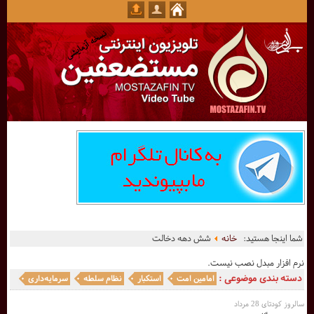
شما اینجا هستید:
خانه
شش دهه دخالت
نرم افزار مبدل نصب نیست.
دسته بندی موضوعی :
امامین امت
استکبار
نظام سلطه
سرمایه‌داری
سالروز کودتای 28 مرداد