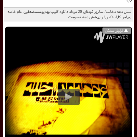
شش دهه دخالت/ سالروز کودتای 28 مرداد دانلود,کلیپ,ویدیو,مستضعفین,امام خامنه
ای,آمریکا,استکبار,ایران,شش دهه خصومت
گزارش مشکل