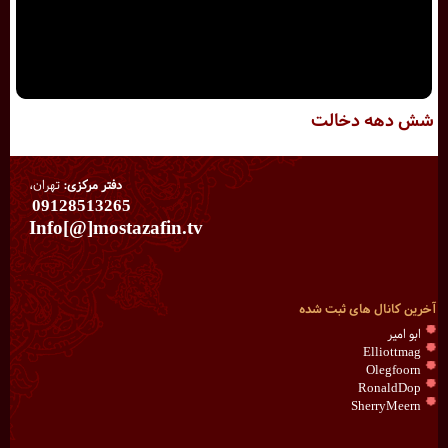
شش دهه دخالت
دفتر مرکزی:
تهران،
09128513265
Info[@]mostazafin.tv
آخرین کانال های ثبت شده
ابو امیر
Elliottmag
Olegfoorn
RonaldDop
SherryMeern