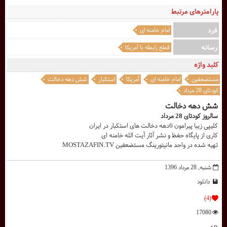
پارامترهای مرتبط
فرد
امام خامنه ای
رسانه
قطع رابطه با آمریکا
کلید واژه
مستضعفین
امام خامنه ای
آمریکا
استکبار
شش دهه دخالت
کودتای 28 مرداد
شش دهه دخالت
سالروز کودتای 28 مرداد
کلیپی زیبا پیرامون 6دهه دخالت های استکبار در ایران
کاری از پایگاه حفظ و نشر آثار آیت الله خامنه ای
تهيه شده در واحد مانيتورينگ مستضعفين MOSTAZAFIN.TV
شنبه, 28 مرداد 1396
دانلود
(4)
17080