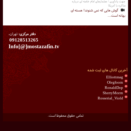
جهت یادآوری / هشدارهای امام خامنه ای درباره
مذاکره با آمریکا
گوش هایی که نمی شنوند! هسته ای
بهانه است...
دفتر مرکزی:
تهران،
09128513265
Info[@]mostazafin.tv
آخرین کانال های ثبت شده
Elliottmag
Olegfoorn
RonaldDop
SherryMeern
Rosserial_Viold
تمامی حقوق محفوظ است.